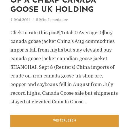
OF A CHEAP CANADA
GOOSE UK HOLDING
7. Mai 2014
5 Min. Lesedauer
Click to rate this post![Total: 0 Average: 0]buy
canada goose jacket China’s Aug commodities
imports fall from highs but stay elevated buy
canada goose jacket canadian goose jacket
SHANGHAI, Sept 8 (Reuters) China imports of
crude oil, iron canada goose uk shop ore,
copper and soybeans fell in August from July
record highs, Canada Goose sale but shipments
stayed at elevated Canada Goose...
WEITERLESEN