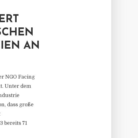
ERT
SCHEN
IEN AN
ner NGO Facing
lt. Unter dem
ndustrie
on, dass große
t
3 bereits 71