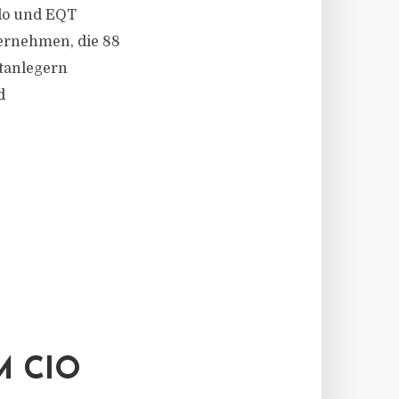
lo und EQT
ernehmen, die 88
atanlegern
d
 CIO