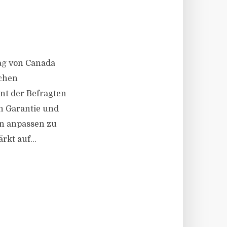
ag von Canada
ichen
ent der Befragten
on Garantie und
en anpassen zu
kt auf...