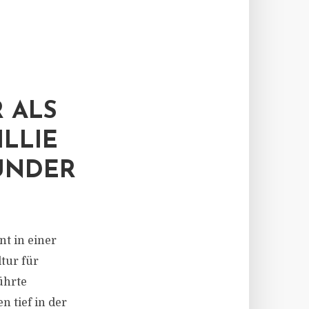
 ALS
LLIE
ÜNDER
nt in einer
tur für
ührte
 tief in der