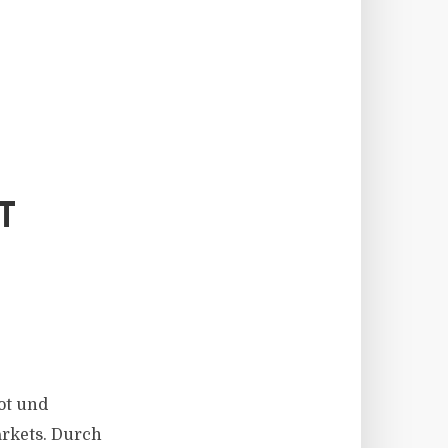
T
ot und
arkets. Durch