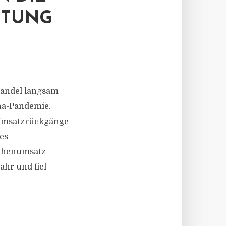
ETUNG
handel langsam
na-Pandemie.
 Umsatzrückgänge
es
lächenumsatz
ahr und fiel