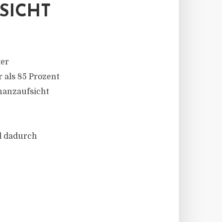
SICHT
ter
 als 85 Prozent
nanzaufsicht
d dadurch