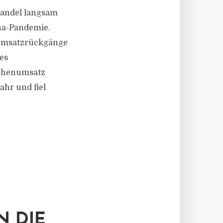
handel langsam
na-Pandemie.
 Umsatzrückgänge
es
lächenumsatz
ahr und fiel
N DIE