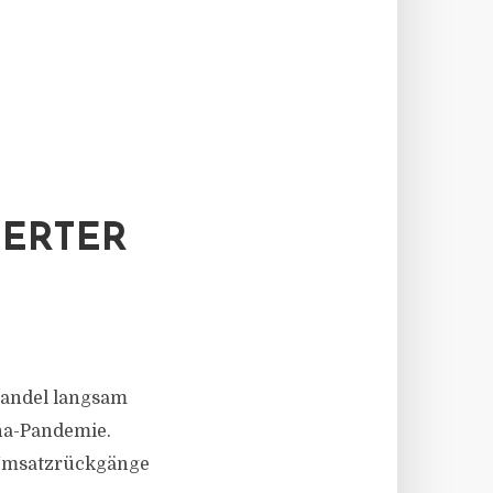
HERTER
handel langsam
na-Pandemie.
 Umsatzrückgänge