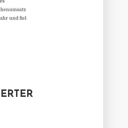
es
lächenumsatz
ahr und fiel
HERTER