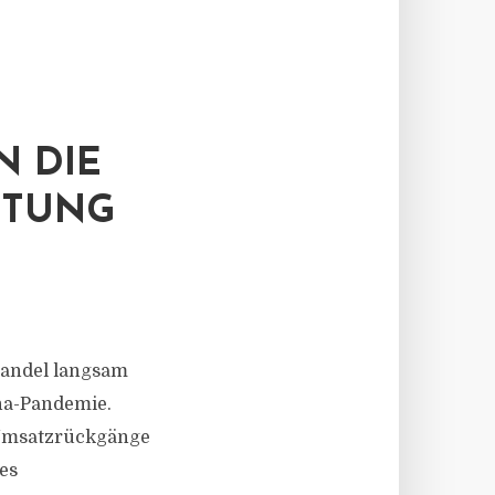
N DIE
ETUNG
handel langsam
na-Pandemie.
 Umsatzrückgänge
es