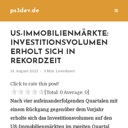
ps3dev.de
US-IMMOBILIENMÄRKTE:
INVESTITIONSVOLUMEN
ERHOLT SICH IN
REKORDZEIT
14. August 2021
3 Min. Lesedauer
Click to rate this post!
[Total:
0
Average:
0
]
Nach vier aufeinanderfolgenden Quartalen mit
einem Rückgang gegenüber dem Vorjahr
erholte sich das Investitionsvolumen auf den
US-Immobilienmärkten im zweiten Quartal