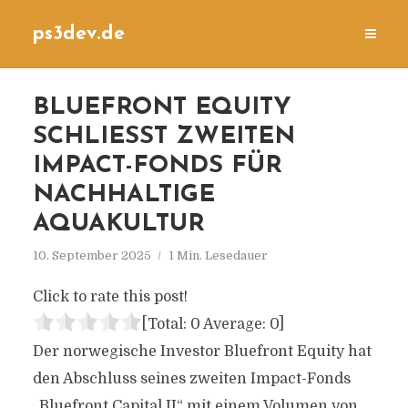
ps3dev.de
BLUEFRONT EQUITY
SCHLIESST ZWEITEN I
MPACT-FONDS FÜR N
ACHHALTIGE A
QUAKULTUR
10. September 2025
1 Min. Lesedauer
Click to rate this post!
[Total:
0
Average:
0
]
Der norwegische Investor Bluefront Equity hat
den Abschluss seines zweiten Impact-Fonds
„Bluefront Capital II“ mit einem Volumen von