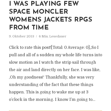
I WAS PLAYING FEW
SPACE MONCLER
WOMENS JACKETS RPGS
FROM TIME
9. Oktober 2013
6 Min. Lesedauer
Click to rate this post![Total: 0 Average: 0]„So I
pull and all of a sudden my whole life turns into
slow motion as I watch the strip sail through
the air and land directly on her face. I was like,
‚Oh my goodness!‘ Thankfully, she was very
understanding of the fact that these things
happen. This is going to wake me up at 3
o’clock in the morning. I know I’m going to...