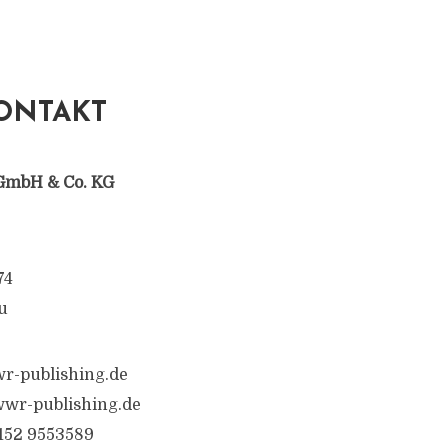
ONTAKT
GmbH & Co. KG
74
u
r-publishing.de
wr-publishing.de
6152 9553589