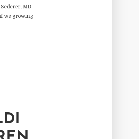
 Sederer, MD,
 if we growing
LDI
AREN