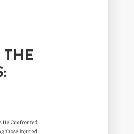
 THE
:
As He Confronted
g those injured