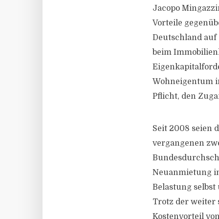
Jacopo Mingazzin
Vorteile gegenü
Deutschland auf 
beim Immobilien
Eigenkapitalfor
Wohneigentum imm
Pflicht, den Zug
Seit 2008 seien 
vergangenen zwei
Bundesdurchschni
Neuanmietung im 
Belastung selbst
Trotz der weiter
Kostenvorteil vo