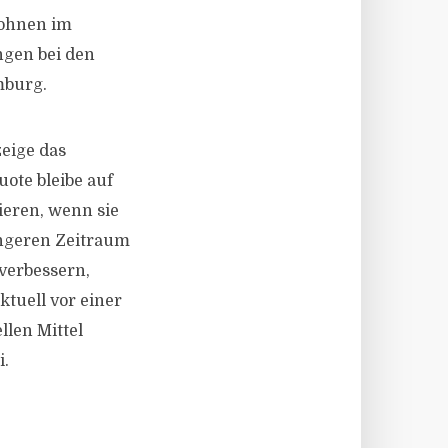
Wohnen im
ngen bei den
mburg.
zeige das
ote bleibe auf
ieren, wenn sie
ängeren Zeitraum
verbessern,
ktuell vor einer
llen Mittel
i.