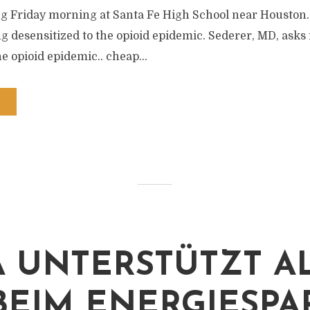
ng Friday morning at Santa Fe High School near Houston.
g desensitized to the opioid epidemic. Sederer, MD, asks
he opioid epidemic.. cheap...
 UNTERSTÜTZT A
BEIM ENERGIESP