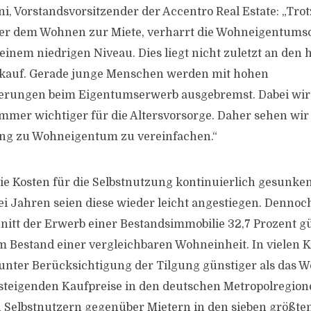
i, Vorstandsvorsitzender der Accentro Real Estate: „Tro
ber dem Wohnen zur Miete, verharrt die Wohneigentumsq
einem niedrigen Niveau. Dies liegt nicht zuletzt an de
kauf. Gerade junge Menschen werden mit hohen
derungen beim Eigentumserwerb ausgebremst. Dabei wir
er wichtiger für die Altersvorsorge. Daher sehen wir di
ang zu Wohneigentum zu vereinfachen.“
die Kosten für die Selbstnutzung kontinuierlich gesunken
 Jahren seien diese wieder leicht angestiegen. Dennoch
tt der Erwerb einer Bestandsimmobilie 32,7 Prozent gün
Bestand einer vergleichbaren Wohneinheit. In vielen Kr
 unter Berücksichtigung der Tilgung günstiger als das 
 steigenden Kaufpreise in den deutschen Metropolregione
n Selbstnutzern gegenüber Mietern in den sieben größte