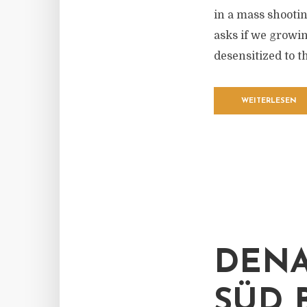
in a mass shooti
asks if we growin
desensitized to t
WEITERLESEN
DENA
SÜD 