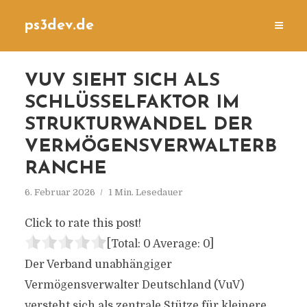
ps3dev.de
VUV SIEHT SICH ALS
SCHLÜSSELFAKTOR IM
STRUKTURWANDEL DER
VERMÖGENSVERWALTERB
RANCHE
6. Februar 2026
1 Min. Lesedauer
Click to rate this post!
[Total:
0
Average:
0
]
Der Verband unabhängiger
Vermögensverwalter Deutschland (VuV)
versteht sich als zentrale Stütze für kleinere