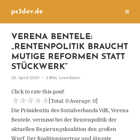
ps3dev.de
VERENA BENTELE:
„RENTENPOLITIK BRAUCHT
MUTIGE REFORMEN STATT
STÜCKWERK“
28. April 2025
2 Min. Lesedauer
Click to rate this post!
[Total:
0
Average:
0
]
Die Präsidentin des Sozialverbands VdK, Verena
Bentele, vermisst bei der Rentenpolitik der
aktuellen Regierungskoalition den großen
Wurf. Der Koalitionsvertrag und jüngste