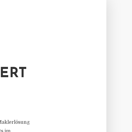
ERT
-Maklerlösung
ts im