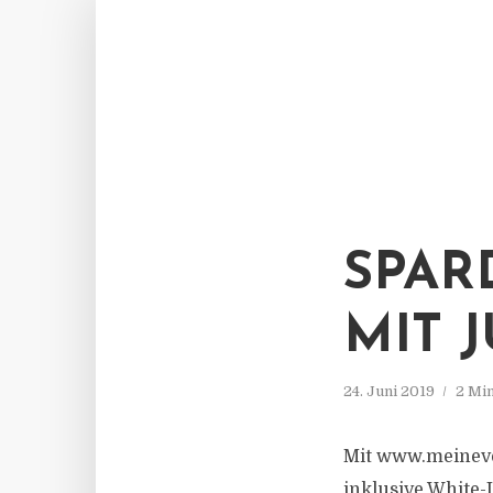
SPAR
MIT J
24. Juni 2019
2 Mi
Mit www.meinever
inklusive White-