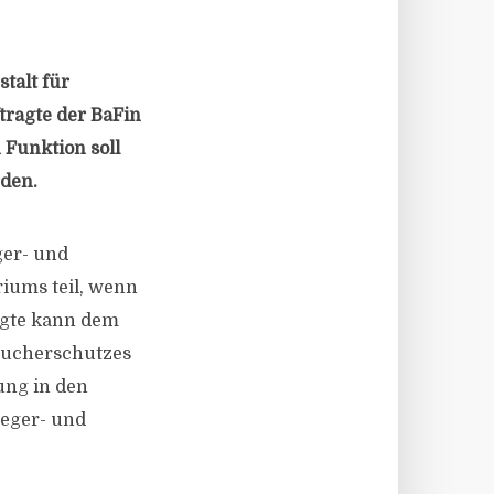
talt für
ftragte der BaFin
 Funktion soll
rden.
ger- und
iums teil, wenn
agte kann dem
aucherschutzes
ung in den
eger- und