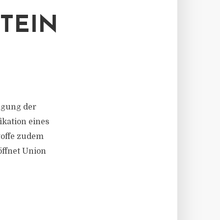
STEIN
eugung der
ikation eines
stoffe zudem
öffnet Union