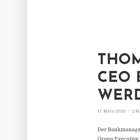
THOM
CEO 
WER
17. März 2020
2 M
Der Bankmanager
Group Executive 