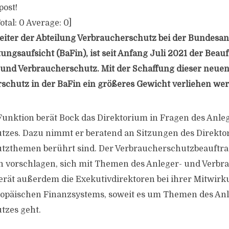
post!
otal:
0
Average:
0
]
Leiter der Abteilung Verbraucherschutz bei der Bundesans
ungsaufsicht (BaFin), ist seit Anfang Juli 2021 der Beau
 und Verbraucherschutz. Mit der Schaffung dieser neuen
chutz in der BaFin ein größeres Gewicht verliehen we
Funktion berät Bock das Direktorium in Fragen des Anle
zes. Dazu nimmt er beratend an Sitzungen des Direktor
tzthemen berührt sind. Der Verbraucherschutzbeauftr
h vorschlagen, sich mit Themen des Anleger- und Verbr
berät außerdem die Exekutivdirektoren bei ihrer Mitwirk
opäischen Finanzsystems, soweit es um Themen des Anl
tzes geht.