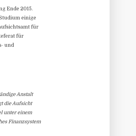
ung Ende 2015.
 Studium einige
aufsichtsamt für
eferat für
s- und
tändige Anstalt
t die Aufsicht
el unter einem
sches Finanzsystem