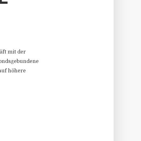
E
ft mit der
 fondsgebundene
auf höhere