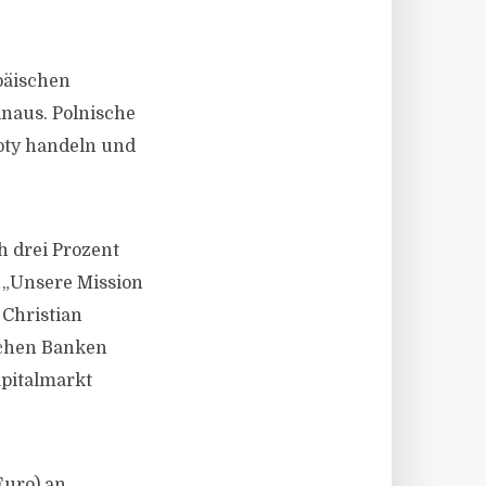
päischen
inaus. Polnische
oty handeln und
h drei Prozent
 „Unsere Mission
 Christian
ischen Banken
pitalmarkt
Euro) an,