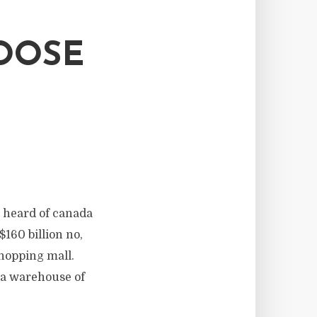
OOSE
er heard of canada
160 billion no,
shopping mall.
 a warehouse of