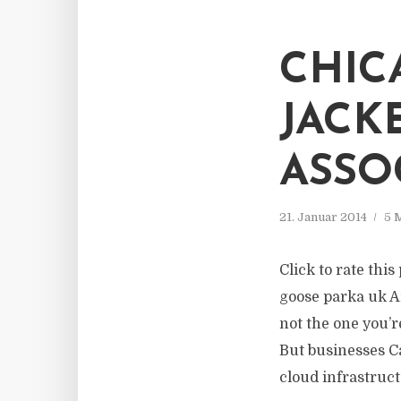
CHIC
JACK
ASSO
21. Januar 2014
5 
Click to rate thi
goose parka uk A
not the one you’
But businesses C
cloud infrastruct