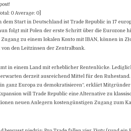
post!
otal:
0
Average:
0
]
 dem Start in Deutschland ist Trade Republic in 17 euro
un folgt mit Polen der erste Schritt über die Eurozone h
 Zugang zu einem lokalen Konto mit IBAN, können in Zł
t von den Leitzinsen der Zentralbank.
t in einem Land mit erheblicher Rentenlücke. Lediglic
erwarten derzeit ausreichend Mittel für den Ruhestand.
d in ganz Europa zu demokratisieren“, erklärt Mitgründer
Expansion will Trade Republic eine Alternative zu klass
llionen neuen Anlegern kostengünstigen Zugang zum Ka
 bewusst niedrig: Pro Trade fallen vier Złoty (rund ein 