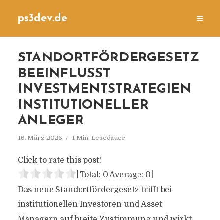
ps3dev.de
STANDORTFÖRDERGESETZ
BEEINFLUSST
INVESTMENTSTRATEGIEN
INSTITUTIONELLER
ANLEGER
16. März 2026
1 Min. Lesedauer
Click to rate this post!
[Total:
0
Average:
0
]
Das neue Standortfördergesetz trifft bei
institutionellen Investoren und Asset
Managern auf breite Zustimmung und wirkt