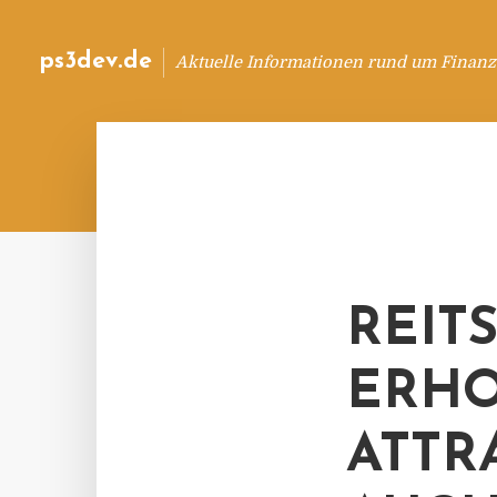
ps3dev.de
Aktuelle Informationen rund um Finanz
REIT
ERHO
ATTR