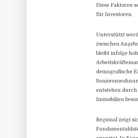
Diese Faktoren s
für Investoren.
Unterstützt wer
zwischen Angebo
bleibt infolge h
Arbeitskräfteman
demografische En
Seniorenwohnung
entstehen durch 
Immobilien beson
Regional zeigt si
Fundamentaldate