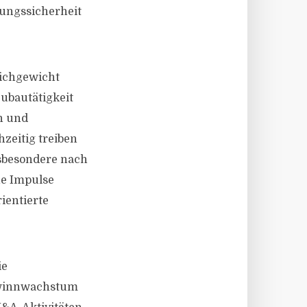
nungssicherheit
ichgewicht
ubautätigkeit
n und
zeitig treiben
nsbesondere nach
he Impulse
ientierte
ie
Gewinnwachstum