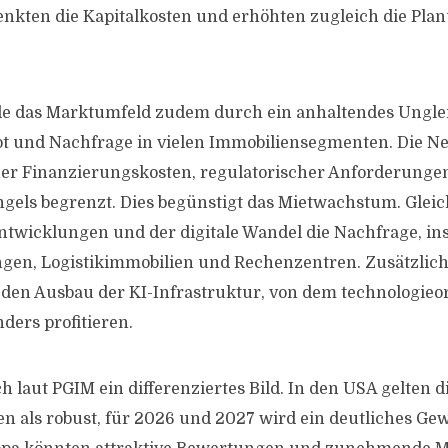
enkten die Kapitalkosten und erhöhten zugleich die Pla
de das Marktumfeld zudem durch ein anhaltendes Ungle
t und Nachfrage in vielen Immobiliensegmenten. Die Ne
oher Finanzierungskosten, regulatorischer Anforderunge
gels begrenzt. Dies begünstigt das Mietwachstum. Gleich
twicklungen und der digitale Wandel die Nachfrage, i
en, Logistikimmobilien und Rechenzentren. Zusätzlic
den Ausbau der KI-Infrastruktur, von dem technologieor
ders profitieren.
ch laut PGIM ein differenziertes Bild. In den USA gelten d
n als robust, für 2026 und 2027 wird ein deutliches 