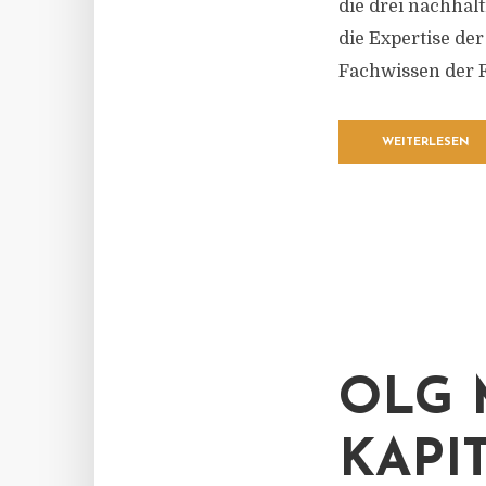
die drei nachhal
die Expertise de
Fachwissen der F
WEITERLESEN
OLG 
KAPI