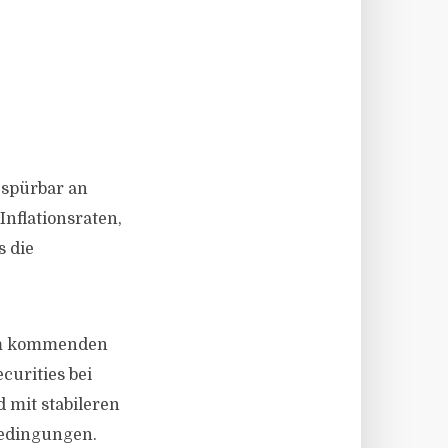
 spürbar an
nflationsraten,
s die
 im kommenden
curities bei
mit stabileren
bedingungen.