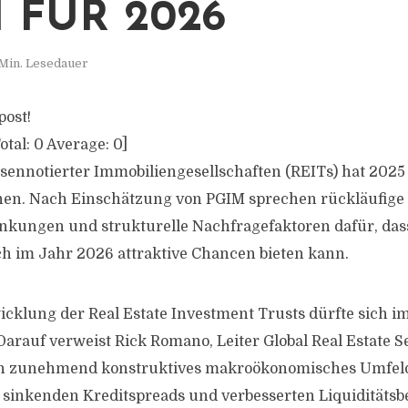
 FÜR 2026
Min. Lesedauer
post!
otal:
0
Average:
0
]
sennotierter Immobiliengesellschaften (REITs) hat 2025
n. Nach Einschätzung von PGIM sprechen rückläufige I
nkungen und strukturelle Nachfragefaktoren dafür, das
h im Jahr 2026 attraktive Chancen bieten kann.
wicklung der Real Estate Investment Trusts dürfte sich
Darauf verweist Rick Romano, Leiter Global Real Estate Se
ein zunehmend konstruktives makroökonomisches Umfeld 
 sinkenden Kreditspreads und verbesserten Liquiditäts