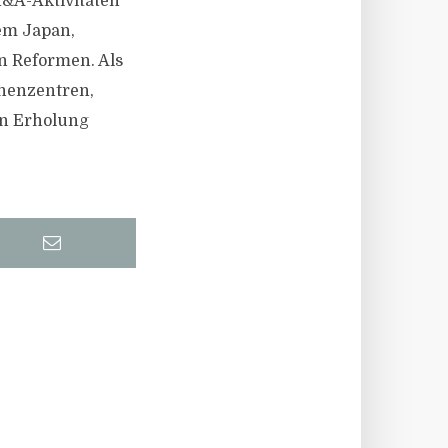
&A-Aktivitäten
rem Japan,
n Reformen. Als
henzentren,
en Erholung