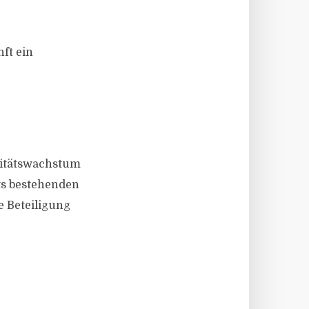
ft ein
azitätswachstum
its bestehenden
e Beteiligung