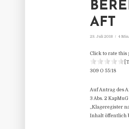
BERE
AFT
23. Juli 2018
4 Min
Click to rate this 
[T
309 O 55/18
Auf Antrag des A
3 Abs. 2 KapMuG 
„Klageregister 
Inhalt öffentlic