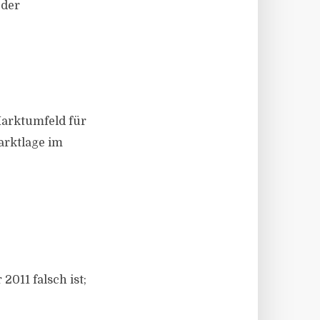
 der
Marktumfeld für
arktlage im
011 falsch ist;