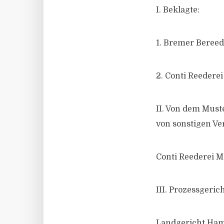
I. Beklagte:
1. Bremer Beree
2. Conti Reeder
II. Von dem Must
von sonstigen V
Conti Reederei 
III. Prozessgerich
Landgericht Ha