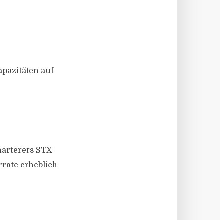
apazitäten auf
Charterers STX
rrate erheblich