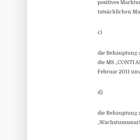
positives Marktu
tatsächlichen Ma
c)
die Behauptung a
die MS „CONTI A
Februar 2011 unv
d)
die Behauptung au
„Wachstumsmarkt“