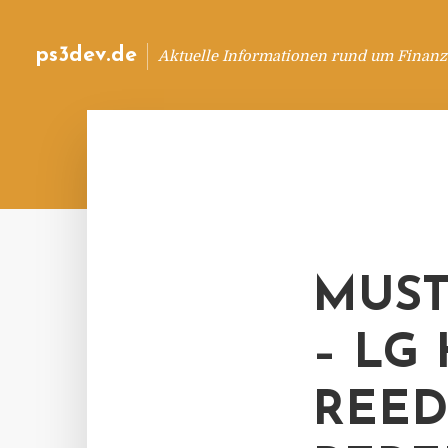
ps3dev.de
Aktuelle Informationen rund um Finanz
MUST
– LG
REED