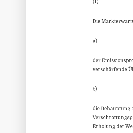
(1)
Die Markterwartu
a)
der Emissionspro
verschärfende Üb
b)
die Behauptung a
Verschrottungspo
Erholung der Wel