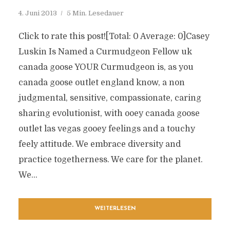
4. Juni 2013
5 Min. Lesedauer
Click to rate this post![Total: 0 Average: 0]Casey
Luskin Is Named a Curmudgeon Fellow uk
canada goose YOUR Curmudgeon is, as you
canada goose outlet england know, a non
judgmental, sensitive, compassionate, caring
sharing evolutionist, with ooey canada goose
outlet las vegas gooey feelings and a touchy
feely attitude. We embrace diversity and
practice togetherness. We care for the planet.
We...
WEITERLESEN