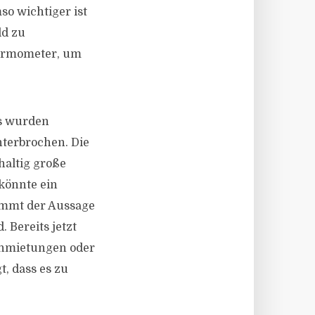
so wichtiger ist
ld zu
hermometer, um
os wurden
nterbrochen. Die
haltig große
könnte ein
timmt der Aussage
 Bereits jetzt
anmietungen oder
t, dass es zu