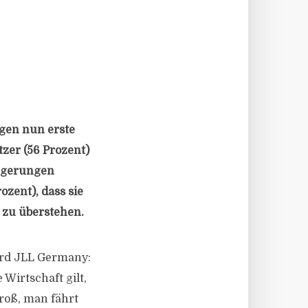
egen nun erste
tzer (56 Prozent)
ngerungen
zent), dass sie
zu überstehen.
ard JLL Germany:
Wirtschaft gilt,
groß, man fährt