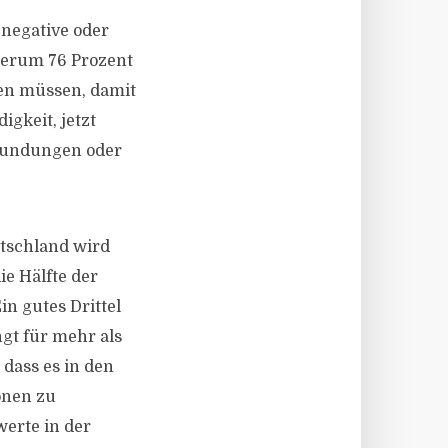
 negative oder
derum 76 Prozent
en müssen, damit
igkeit, jetzt
Stundungen oder
tschland wird
ie Hälfte der
in gutes Drittel
ngt für mehr als
dass es in den
onen zu
erte in der