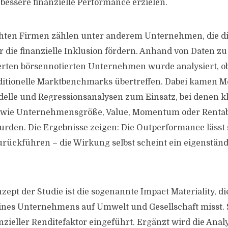
 bessere finanzielle Performance erzielen.
hten Firmen zählen unter anderem Unternehmen, die d
r die finanzielle Inklusion fördern. Anhand von Daten zu
rten börsennotierten Unternehmen wurde analysiert, ob
ditionelle Marktbenchmarks übertreffen. Dabei kamen 
delle und Regressionsanalysen zum Einsatz, bei denen k
n wie Unternehmensgröße, Value, Momentum oder Rentabi
urden. Die Ergebnisse zeigen: Die Outperformance lässt 
urückführen – die Wirkung selbst scheint ein eigenständ
zept der Studie ist die sogenannte Impact Materiality, di
nes Unternehmens auf Umwelt und Gesellschaft misst. S
anzieller Renditefaktor eingeführt. Ergänzt wird die Ana