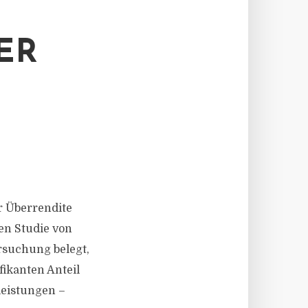
ER
r Überrendite
en Studie von
rsuchung belegt,
ikanten Anteil
leistungen –