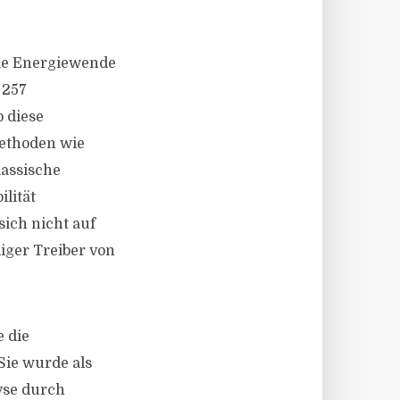
ie Energiewende
 257
 diese
Methoden wie
lassische
lität
sich nicht auf
iger Treiber von
e die
ie wurde als
lyse durch