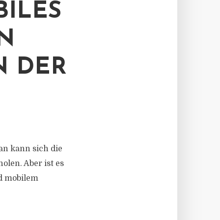
ILES
LN
N DER
man kann sich die
len. Aber ist es
nd mobilem