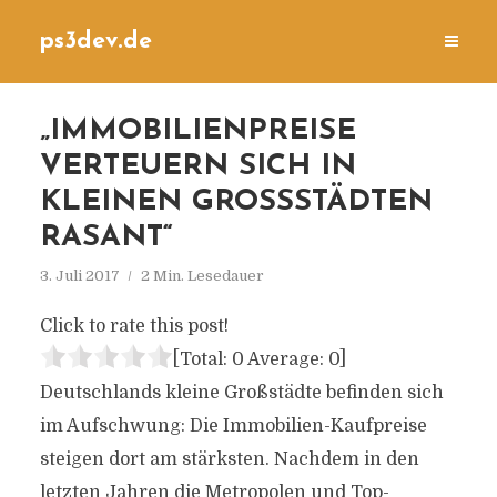
ps3dev.de
„IMMOBILIENPREISE
VERTEUERN SICH IN
KLEINEN GROSSSTÄDTEN R
ASANT“
3. Juli 2017
2 Min. Lesedauer
Click to rate this post!
[Total:
0
Average:
0
]
Deutschlands kleine Großstädte befinden sich
im Aufschwung: Die Immobilien-Kaufpreise
steigen dort am stärksten. Nachdem in den
letzten Jahren die Metropolen und Top-