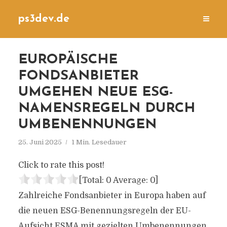
ps3dev.de
EUROPÄISCHE
FONDSANBIETER
UMGEHEN NEUE ESG-
NAMENSREGELN DURCH
UMBENENNUNGEN
25. Juni 2025
1 Min. Lesedauer
Click to rate this post!
[Total:
0
Average:
0
]
Zahlreiche Fondsanbieter in Europa haben auf
die neuen ESG-Benennungsregeln der EU-
Aufsicht ESMA mit gezielten Umbenennungen