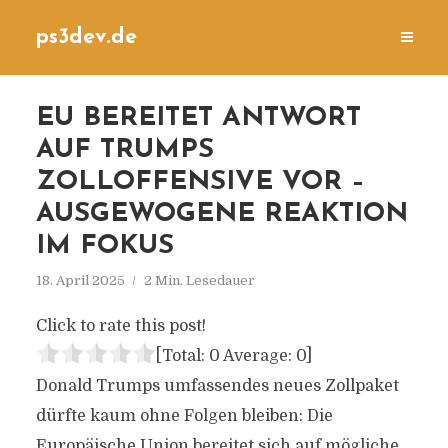
ps3dev.de
EU BEREITET ANTWORT
AUF TRUMPS
ZOLLOFFENSIVE VOR –
AUSGEWOGENE REAKTION
IM FOKUS
18. April 2025
2 Min. Lesedauer
Click to rate this post!
[Total:
0
Average:
0
]
Donald Trumps umfassendes neues Zollpaket
dürfte kaum ohne Folgen bleiben: Die
Europäische Union bereitet sich auf mögliche