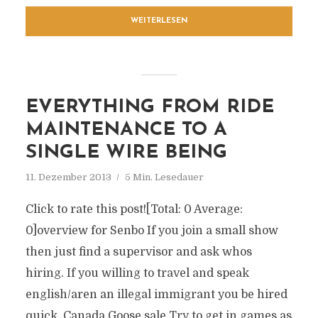
WEITERLESEN
EVERYTHING FROM RIDE
MAINTENANCE TO A
SINGLE WIRE BEING
11. Dezember 2013
5 Min. Lesedauer
Click to rate this post![Total: 0 Average:
0]overview for Senbo If you join a small show
then just find a supervisor and ask whos
hiring. If you willing to travel and speak
english/aren an illegal immigrant you be hired
quick. Canada Goose sale Try to get in games as