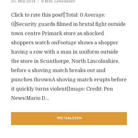
25. Mai 2014
6 Min. Lesedauer
Click to rate this post![Total: 0 Average:
0]Security guards filmed in brutal fight outside
town centre Primark store as shocked
shoppers watch onFootage shows a shopper
having a row with a man in uniform outside
the store in Scunthorpe, North Lincolnshire,
before a shoving match breaks out and
punches thrownA shoving match erupts before
it quickly turns violent(Image: Credit: Pen
News/Mario D...
WEITERLESEN