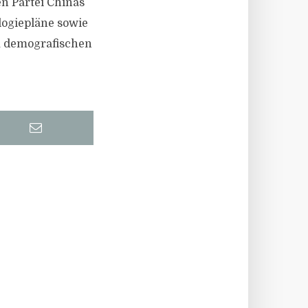
n Partei Chinas
logiepläne sowie
m demografischen