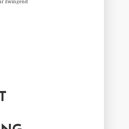
ehr zwingend
T