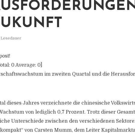
USFORDERUNGEN
ZUKUNFT
. Lesedauer
post!
otal:
0
Average:
0
]
rtschaftswachstum im zweiten Quartal und die Herausfo
al dieses Jahres verzeichnete die chinesische Volkswirts
achstum von lediglich 0,7 Prozent. Trotz dieser Gesamt
liche Unterschiede zwischen den verschiedenen Sektoren
ompakt“ von Carsten Mumm, dem Leiter Kapitalmarkta