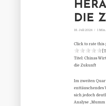
HERA
DIE 
18. Juli 2024
1 Min
Click to rate this 
[T
Titel: Chinas Wi
die Zukunft
Im zweiten Quart
enttäuschendes W
sich jedoch deut
Analyse „Mumm k