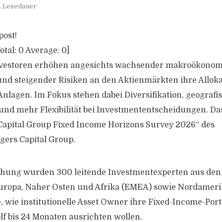
. Lesedauer
post!
otal:
0
Average:
0
]
 Investoren erhöhen angesichts wachsender makroökono
nd steigender Risiken an den Aktienmärkten ihre Alloka
Anlagen. Im Fokus stehen dabei Diversifikation, geografi
d mehr Flexibilität bei Investmententscheidungen. Das
„Capital Group Fixed Income Horizons Survey 2026“ des
ers Capital Group.
chung wurden 300 leitende Investmentexperten aus den
Europa, Naher Osten und Afrika (EMEA) sowie Nordamerik
 wie institutionelle Asset Owner ihre Fixed-Income-Portf
 bis 24 Monaten ausrichten wollen.