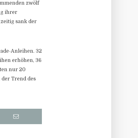
 kommenden zwölf
g ihrer
zeitig sank der
.
rade-Anleihen. 32
eihen erhöhen, 36
ten nur 20
 der Trend des