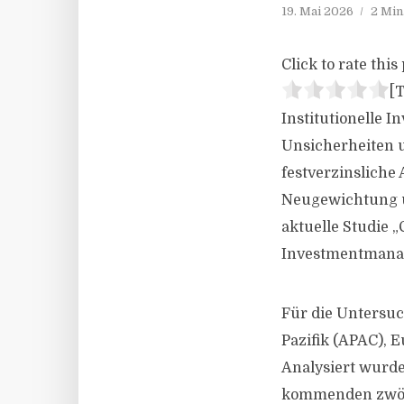
19. Mai 2026
2 Min
Click to rate this 
[T
Institutionelle
Unsicherheiten u
festverzinsliche 
Neugewichtung un
aktuelle Studie 
Investmentmanag
Für die Untersu
Pazifik (APAC), 
Analysiert wurde,
kommenden zwölf