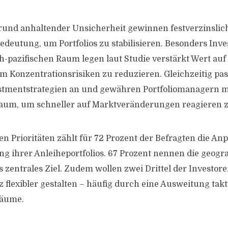
rund anhaltender Unsicherheit gewinnen festverzinslic
eutung, um Portfolios zu stabilisieren. Besonders Inv
h-pazifischen Raum legen laut Studie verstärkt Wert auf
um Konzentrationsrisiken zu reduzieren. Gleichzeitig pas
stmentstrategien an und gewähren Portfoliomanagern 
aum, um schneller auf Marktveränderungen reagieren 
en Prioritäten zählt für 72 Prozent der Befragten die An
ihrer Anleiheportfolios. 67 Prozent nennen die geogra
ls zentrales Ziel. Zudem wollen zwei Drittel der Investor
 flexibler gestalten – häufig durch eine Ausweitung takt
räume.