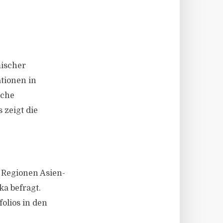
mischer
tionen in
sche
 zeigt die
 Regionen Asien-
a befragt.
olios in den