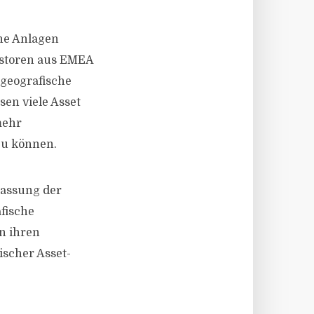
he Anlagen
estoren aus EMEA
 geografische
sen viele Asset
mehr
zu können.
passung der
fische
en ihren
ischer Asset-