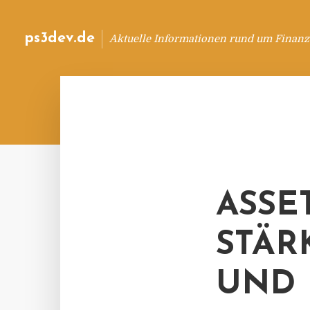
ps3dev.de
Aktuelle Informationen rund um Finanz
ASSE
STÄR
UND 