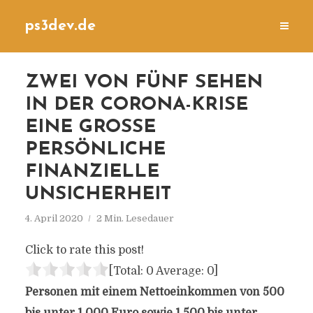
ps3dev.de
ZWEI VON FÜNF SEHEN
IN DER CORONA-KRISE
EINE GROSSE P
ERSÖNLICHE F
INANZIELLE U
NSICHERHEIT
4. April 2020
2 Min. Lesedauer
Click to rate this post!
[Total:
0
Average:
0
]
Personen mit einem Nettoeinkommen von 500