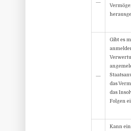
―
Vermögen
herausgeg
Gibt es m
anmelden 
Verwertu
angemelde
Staatsan
―
das Vermö
das Inso
Folgen ein
Kann ein