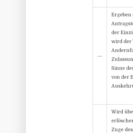
Ergeben 
Antragste
der Einz
wird der
Andernfal
―
Zulassun
Sinne des
von der 
Auskehru
Wird übe
erlösche
Zuge des