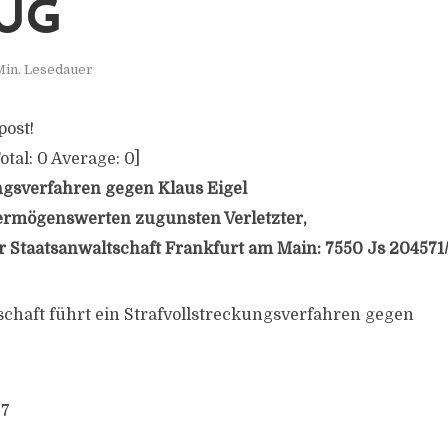
UG
Min. Lesedauer
post!
otal:
0
Average:
0
]
ngsverfahren gegen Klaus Eigel
ermögenswerten zugunsten Verletzter,
 Staatsanwaltschaft Frankfurt am Main: 7550 Js 204571/
schaft führt ein Strafvollstreckungsverfahren gegen
57