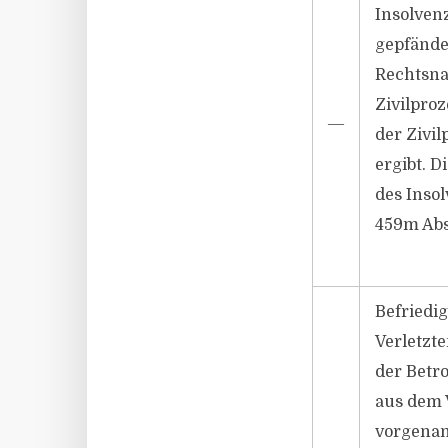
Insolvenz
gepfände
Rechtsnac
Zivilpro
―
der Zivi
ergibt. 
des Inso
459m Abs.
Befriedi
Verletzte
der Betr
aus dem 
vorgenan