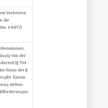
em Verletzten
n die
bs. 4 StPO).
 unbenommen,
ängig von der
durteil (§ 704
 im Sinne des §
ergibt. Einem
dnung stehen
Geldforderungen