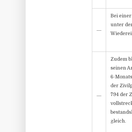
Bei eine
unter de
―
Wiederei
Zudem bl
seinen A
6-Monatsf
der Zivi
794 der 
―
vollstre
bestandsk
gleich.