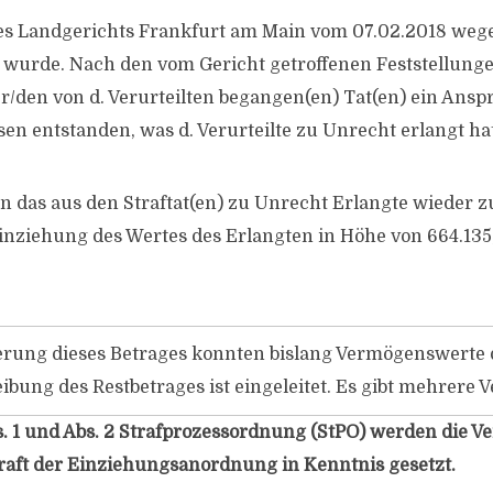
des Landgerichts Frankfurt am Main vom 07.02.2018 weg
t wurde. Nach den vom Gericht getroffenen Feststellungen
r/​den von d. Verurteilten begangen(en) Tat(en) ein Ansp
n entstanden, was d. Verurteilte zu Unrecht erlangt hat
en das aus den Straftat(en) zu Unrecht Erlangte wieder z
Einziehung des Wertes des Erlangten in Höhe von 664.135
rung dieses Betrages konnten bislang Vermögenswerte de
eibung des Restbetrages ist eingeleitet. Es gibt mehrere V
. 1 und Abs. 2 Strafprozessordnung (StPO) werden die Ve
raft der Einziehungsanordnung in Kenntnis gesetzt.