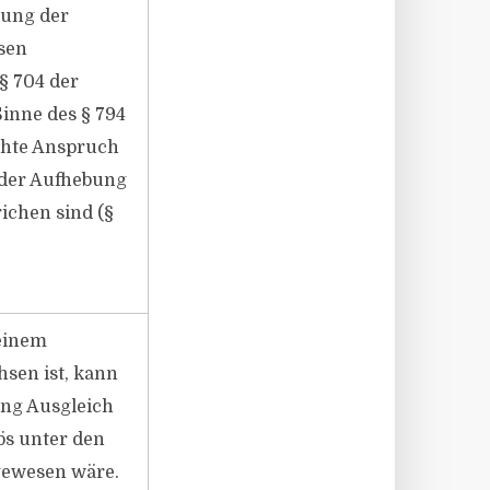
tung der
sen
§ 704 der
Sinne des § 794
chte Anspruch
t der Aufhebung
ichen sind (§
 einem
hsen ist, kann
ung Ausgleich
ös unter den
gewesen wäre.