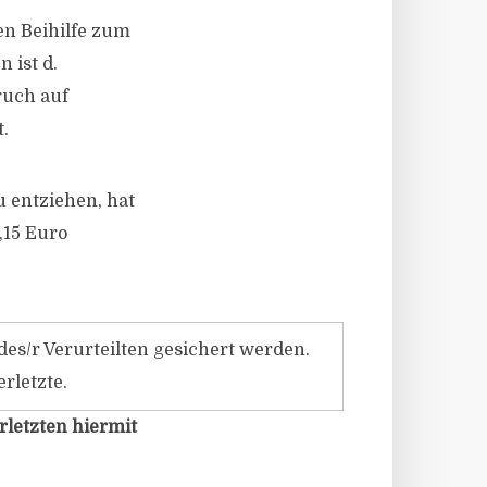
en Beihilfe zum
 ist d.
ruch auf
.
u entziehen, hat
,15 Euro
s/​r Verurteilten gesichert werden.
erletzte.
rletzten hiermit