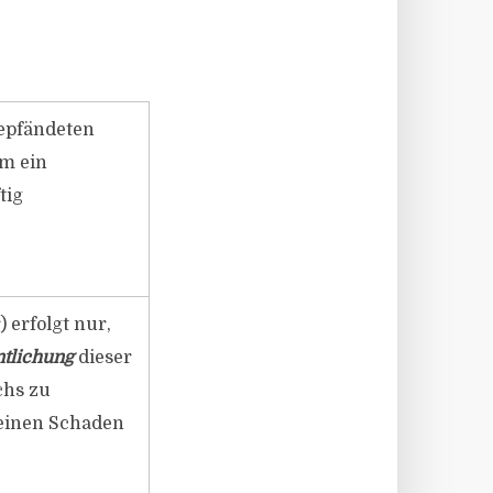
gepfändeten
em ein
tig
 erfolgt nur,
ntlichung
dieser
chs zu
reinen Schaden