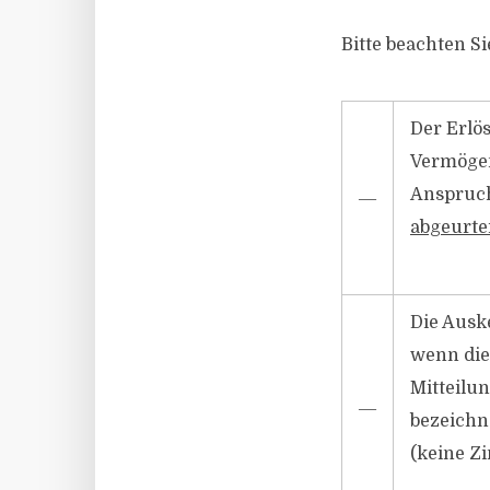
Bitte beachten S
Der Erlö
Vermögen
Anspruch
―
abgeurte
Die Ausk
wenn die
Mitteilu
―
bezeichn
(keine Zin