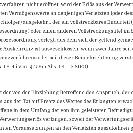
verfahren nicht eröffnet, wird der Erlös aus der Verwer
ten Vermögenswerte an denjenigen Verletzten (oder des
hfolger) ausgekehrt, der ein vollstreckbares Endurteil (
zessordnung) oder einen anderen Vollstreckungstitel im 
lprozessordnung vorlegt, aus dem sich der geltend gema
Die Auskehrung ist ausgeschlossen, wenn zwei Jahre sei
lvenzverfahrens oder seit dieser Benachrichtigung verstr
 1 S. 4 i.V.m. § 459m Abs. 1 S. 1-3 StPO).
gt der von der Einziehung Betroffene den Anspruch, der
n aus der Tat auf Ersatz des Wertes des Erlangten erwac
offene in dem Umfang der von ihm geleisteten Befriedig
Verwertungserlös verlangen, soweit der Verwertungserl
nten Voraussetzungen an den Verletzten auszukehren 