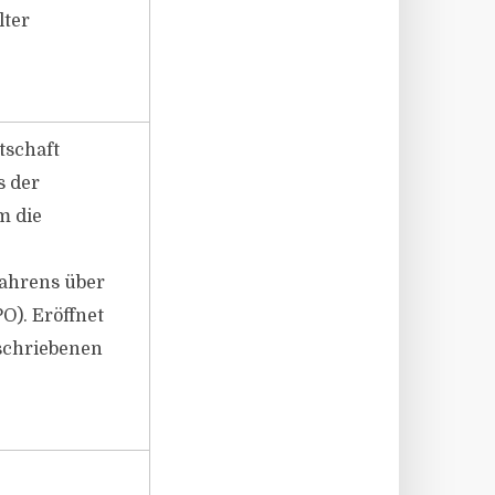
lter
tschaft
s der
m die
e
fahrens über
PO). Eröffnet
eschriebenen