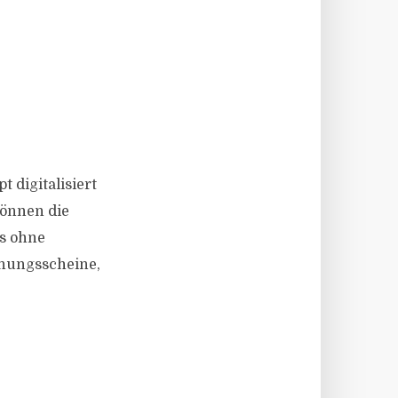
 digitalisiert
können die
ss ohne
hnungsscheine,