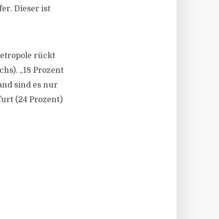
r. Dieser ist
etropole rückt
hs). „18 Prozent
nd sind es nur
urt (24 Prozent)