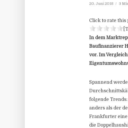
20. Juni 2018
3 Mi
Click to rate this 
[T
In dem Marktrepo
Baufinanzierer H
vor. Im Vergleic
Eigentumswohnung
Spannend werde 
Durchschnittskäu
folgende Trends
anders als der d
Frankfurter ein
die Doppelhaushäl