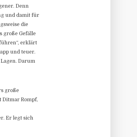
ogener. Denn
g und damit für
ngsweise die
s große Gefälle
führen“, erklärt
napp und teuer.
n Lagen. Darum
rs große
gt Ditmar Rompf,
 Er legt sich