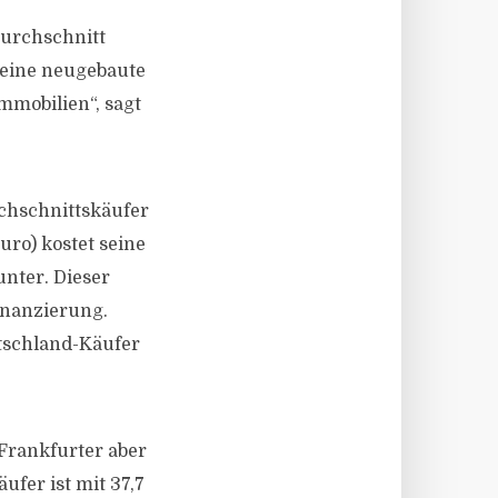
Durchschnitt
 eine neugebaute
mmobilien“, sagt
chschnittskäufer
uro) kostet seine
unter. Dieser
inanzierung.
utschland-Käufer
 Frankfurter aber
ufer ist mit 37,7