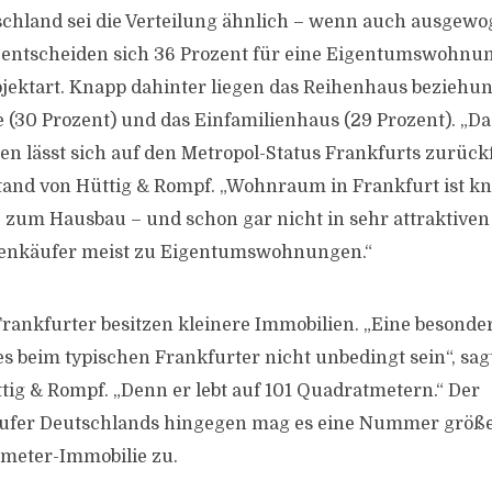
schland sei die Verteilung ähnlich – wenn auch ausgew
 entscheiden sich 36 Prozent für eine Eigentumswohnun
Objektart. Knapp dahinter liegen das Reihenhaus beziehu
 (30 Prozent) und das Einfamilienhaus (29 Prozent). „Da
ten lässt sich auf den Metropol-Status Frankfurts zurück
stand von Hüttig & Rompf. „Wohnraum in Frankfurt ist k
z zum Hausbau – und schon gar nicht in sehr attraktive
ienkäufer meist zu Eigentumswohnungen.“
Frankfurter besitzen kleinere Immobilien. „Eine besonde
s beim typischen Frankfurter nicht unbedingt sein“, sa
tig & Rompf. „Denn er lebt auf 101 Quadratmetern.“ Der
ufer Deutschlands hingegen mag es eine Nummer größer.
tmeter-Immobilie zu.