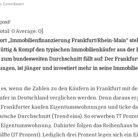
n. Lesedauer
post!
otal:
0
Average:
0
]
rt „Immobilienfinanzierung Frankfurt/Rhein-Main“ stel
üttig & Rompf den typischen Immobilienkäufer aus der
h zum bundesweiten Durchschnitt fällt auf: Der Frankfur
en, ist jünger und investiert mehr in seine Immobilie
es, wenn die Zahlen zu den Käufern in Frankfurt mit d
fer in Deutschland verglichen werden. Denn daraus er
: Frankfurter kaufen Eigentumswohnungen und ticke da
eutsche Durchschnitt (Trend eins). So erwerben 77 Proze
e Eigentumswohnung. Dahinter folgen das Reihenhaus b
fte (17 Prozent). Lediglich drei Prozent legen sich ein 