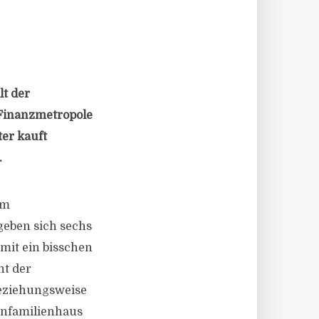
lt der
 Finanzmetropole
ter kauft
.
em
geben sich sechs
mit ein bisschen
nt der
eziehungsweise
Einfamilienhaus