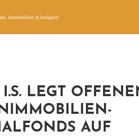
en, Immobilien & Anlagen
 I.S. LEGT OFFENE
IMMOBILIEN-
IALFONDS AUF