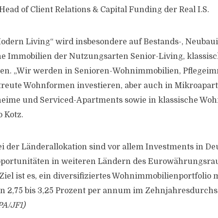
 Head of Client Relations & Capital Funding der Real I.S.
odern Living“ wird insbesondere auf Bestands-, Neuba
he Immobilien der Nutzungsarten Senior-Living, klassi
gen. „Wir werden in Senioren-Wohnimmobilien, Pflegei
treute Wohnformen investieren, aber auch in Mikroapar
ime und Serviced-Apartments sowie in klassische Wo
 Kotz.
 der Länderallokation sind vor allem Investments in De
portunitäten in weiteren Ländern des Eurowährungsra
el ist es, ein diversifiziertes Wohnimmobilienportfolio m
n 2,75 bis 3,25 Prozent per annum im Zehnjahresdurchs
PA/JF1)