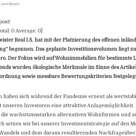
 Lesedauer
post!
otal:
0
Average:
0
]
ister Real I.S. hat mit der Platzierung des offenen inlän
ng“ begonnen. Das geplante Investitionsvolumen liegt z
uro. Der Fokus wird auf Wohnimmobilien für bestimmte
Fonds wurden ökologische Merkmale im Sinne des Artikel
ordnung sowie messbare Bewertungskriterien festgelegt
haben sich während der Pandemie erneut als wertstabil
t unseren Investoren eine attraktive Anlagemöglichkeit. D
r die wachstumsstarken alternativen Wohnformen und 
ich setzen wir bei unserer Investmentstrategie auf den 
Wandels und dem daraus resultierenden Nachfrageüber