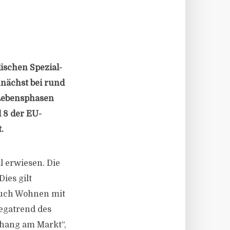
dischen Spezial-
unächst bei rund
 Lebensphasen
 8 der EU-
.
 erwiesen. Die
ies gilt
auch Wohnen mit
Megatrend des
hang am Markt“,