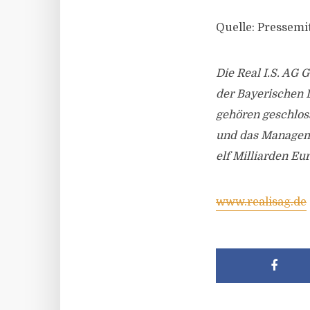
Quelle: Pressemit
Die Real I.S. AG 
der Bayerischen 
gehören geschlos
und das Manageme
elf Milliarden E
www.realisag.de