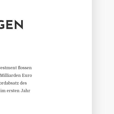
GEN
nvestment flossen
 Milliarden Euro
ordabsatz des
s im ersten Jahr