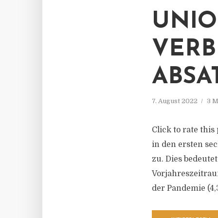
UNIO
VERB
ABSA
7. August 2022
3 M
Click to rate thi
in den ersten se
zu. Dies bedeute
Vorjahreszeitraum
der Pandemie (4,3