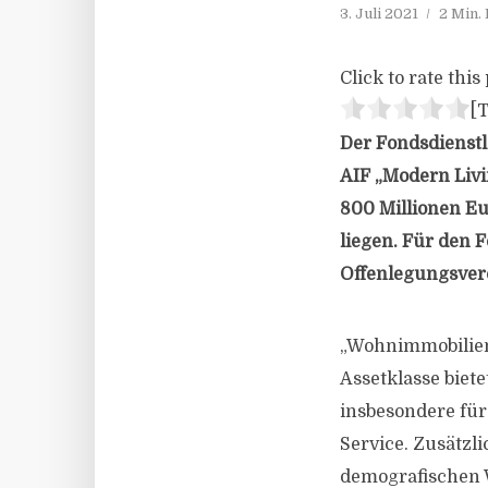
3. Juli 2021
2 Min.
Click to rate this 
[T
Der Fondsdienstle
AIF „Modern Livi
800 Millionen E
liegen. Für den 
Offenlegungsver
„Wohnimmobilien 
Assetklasse biete
insbesondere fü
Service. Zusätzl
demografischen 