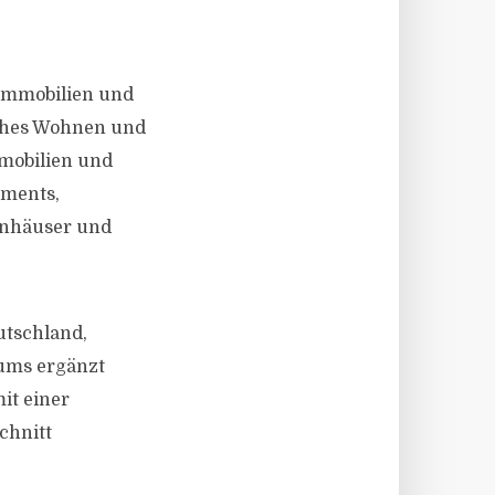
uimmobilien und
sches Wohnen und
mmobilien und
tments,
hnhäuser und
utschland,
ums ergänzt
it einer
chnitt