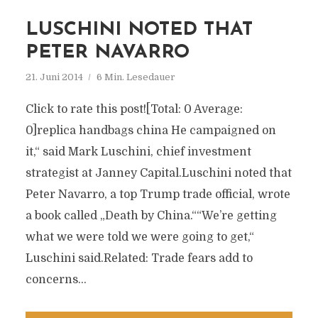
LUSCHINI NOTED THAT
PETER NAVARRO
21. Juni 2014
6 Min. Lesedauer
Click to rate this post![Total: 0 Average:
0]replica handbags china He campaigned on
it,“ said Mark Luschini, chief investment
strategist at Janney Capital.Luschini noted that
Peter Navarro, a top Trump trade official, wrote
a book called „Death by China.““We’re getting
what we were told we were going to get,“
Luschini said.Related: Trade fears add to
concerns...