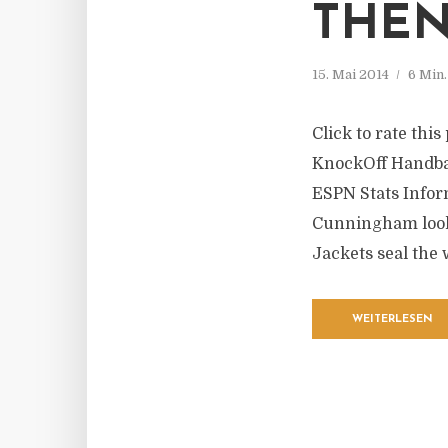
THEN
15. Mai 2014
6 Min
Click to rate thi
KnockOff Handbag
ESPN Stats Infor
Cunningham look t
Jackets seal the 
WEITERLESEN