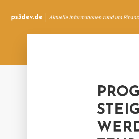
ps3dev.de
Aktuelle Informationen rund um Finanz
PROG
STEI
WERD