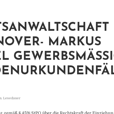
TSANWALTSCHAFT
OVER- MARKUS
L GEWERBSMÄSSIG
ENURKUNDENFÄL
n. Lesedauer
g gemäß § 459i StPO über die Rechtskraft der Einzieh