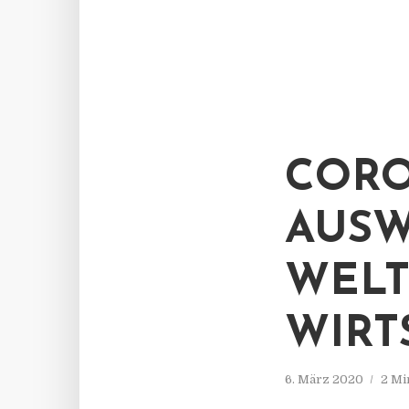
CORO
AUSW
WELT
WIRT
6. März 2020
2 Mi