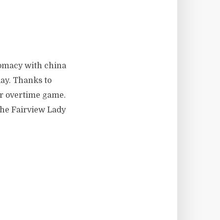
plomacy with china
ay. Thanks to
ur overtime game.
the Fairview Lady