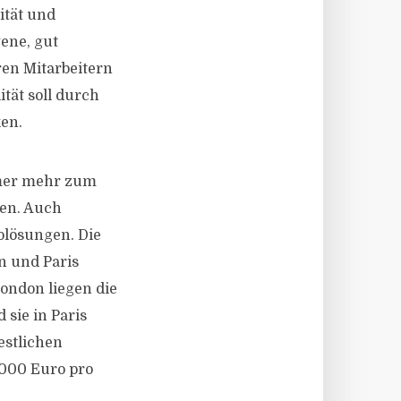
ität und
ene, gut
ren Mitarbeitern
tät soll durch
en.
mmer mehr zum
en. Auch
olösungen. Die
n und Paris
ondon liegen die
sie in Paris
estlichen
.000 Euro pro