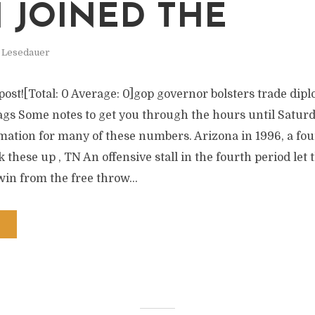
 JOINED THE
. Lesedauer
s post![Total: 0 Average: 0]gop governor bolsters trade di
s Some notes to get you through the hours until Saturd
mation for many of these numbers. Arizona in 1996, a fo
hese up , TN An offensive stall in the fourth period let 
win from the free throw...