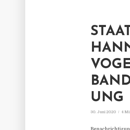
STAA
HANN
VOGE
AND
NG
30. Juni 2020
4 Mi
Benachrichtigun