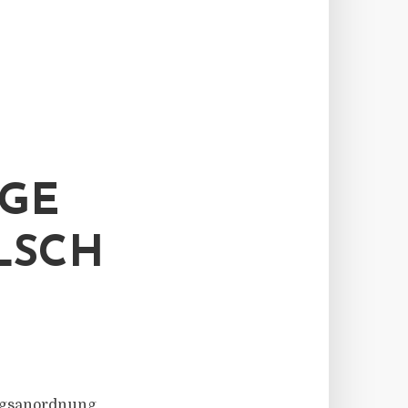
E B
SCHU
ungsanordnung