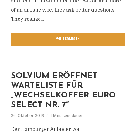
and tech in its students‘ interests or has more
of an artistic vibe, they ask better questions.
They realize...
WEITERLESEN
SOLVIUM ERÖFFNET
WARTELISTE FÜR
„WECHSELKOFFER EURO
SELECT NR. 7“
26. Oktober 2019
1 Min. Lesedauer
Der Hamburger Anbieter von