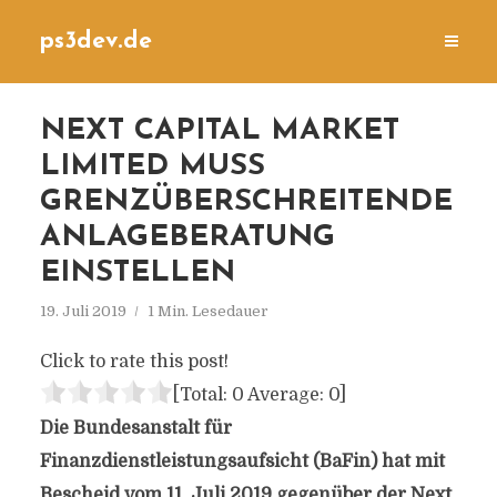
ps3dev.de
NEXT CAPITAL MARKET
LIMITED MUSS
GRENZÜBERSCHREITENDE
ANLAGEBERATUNG
EINSTELLEN
19. Juli 2019
1 Min. Lesedauer
Click to rate this post!
[Total:
0
Average:
0
]
Die Bundesanstalt für
Finanzdienstleistungsaufsicht (BaFin) hat mit
Bescheid vom 11. Juli 2019 gegenüber der Next