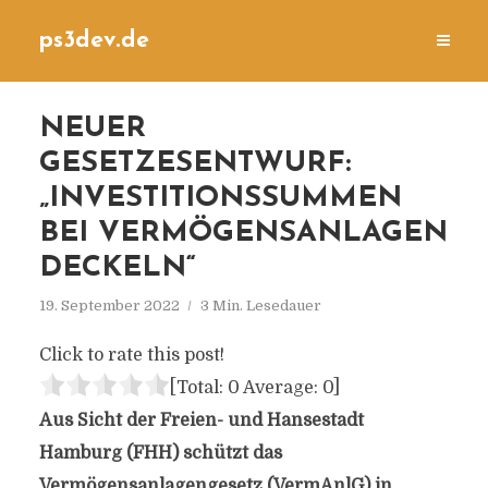
ps3dev.de
NEUER
GESETZESENTWURF:
„INVESTITIONSSUMMEN
BEI VERMÖGENSANLAGEN
DECKELN“
19. September 2022
3 Min. Lesedauer
Click to rate this post!
[Total:
0
Average:
0
]
Aus Sicht der Freien- und Hansestadt
Hamburg (FHH) schützt das
Vermögensanlagengesetz (VermAnlG) in