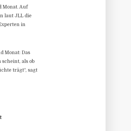
d Monat. Auf
n laut JLL die
Experten in
nd Monat: Das
scheint, als ob
hte trägt“, sagt
t