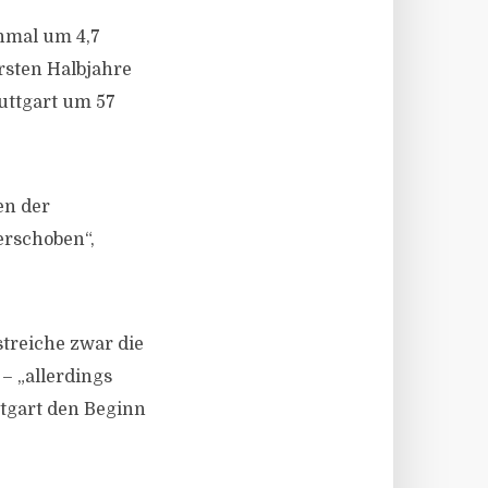
inmal um 4,7
rsten Halbjahre
tuttgart um 57
en der
erschoben“,
treiche zwar die
– „allerdings
ttgart den Beginn