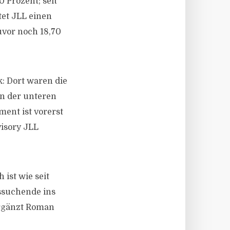
 Prozent; seit
tet JLL einen
uvor noch 18,70
: Dort waren die
in der unteren
ment ist vorerst
visory JLL
ist wie seit
ssuchende ins
ergänzt Roman