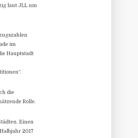
zig laut JLL um
uzugszahlen
rade im
die Hauptstadt
itionen“.
ch die
hätzende Rolle.
Städten. Einen
Halbjahr 2017