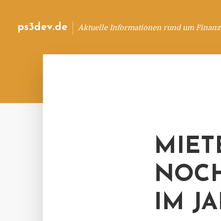
ps3dev.de
Aktuelle Informationen rund um Finanz
MIET
NOCH
IM J