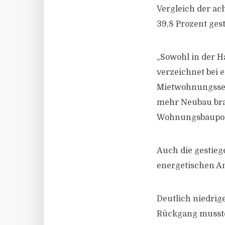
Vergleich der ach
39,8 Prozent ges
„Sowohl in der H
verzeichnet bei 
Mietwohnungssegm
mehr Neubau brau
Wohnungsbaupoli
Auch die gestie
energetischen An
Deutlich niedrig
Rückgang musste