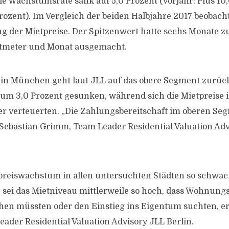
e Wachstumsrate sank auf 5,0 Prozent (Vorjahr: Plus 10,0
Prozent). Im Vergleich der beiden Halbjahre 2017 beobach
g der Mietpreise. Der Spitzenwert hatte sechs Monate z
tmeter und Monat ausgemacht.
in München geht laut JLL auf das obere Segment zurück
 um 3,0 Prozent gesunken, während sich die Mietpreise 
er verteuerten. „Die Zahlungsbereitschaft im oberen Seg
t Sebastian Grimm, Team Leader Residential Valuation Ad
reiswachstum in allen untersuchten Städten so schwach 
 sei das Mietniveau mittlerweile so hoch, dass Wohnung
en müssten oder den Einstieg ins Eigentum suchten, 
eader Residential Valuation Advisory JLL Berlin.