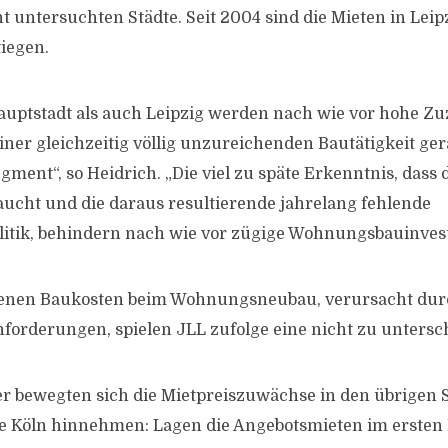
t untersuchten Städte. Seit 2004 sind die Mieten in Leip
tiegen.
auptstadt als auch Leipzig werden nach wie vor hohe Z
einer gleichzeitig völlig unzureichenden Bautätigkeit ge
ent“, so Heidrich. „Die viel zu späte Erkenntnis, dass 
cht und die daraus resultierende jahrelang fehlende
tik, behindern nach wie vor zügige Wohnungsbauinvest
genen Baukosten beim Wohnungsneubau, verursacht dur
forderungen, spielen JLL zufolge eine nicht zu untersc
er bewegten sich die Mietpreiszuwächse in den übrigen 
 Köln hinnehmen: Lagen die Angebotsmieten im ersten 