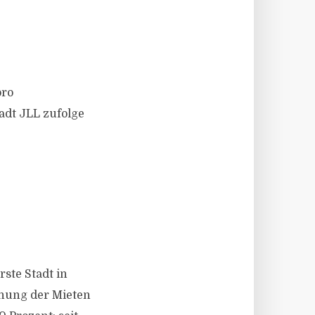
pro
adt JLL zufolge
ste Stadt in
öhung der Mieten