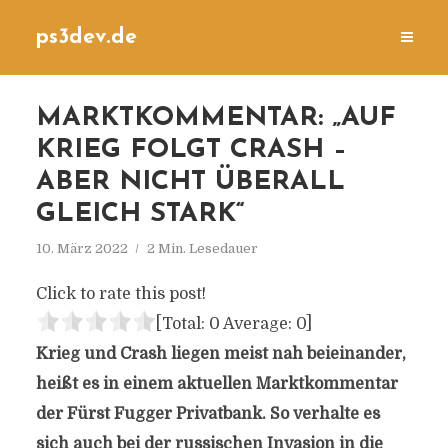
ps3dev.de
MARKTKOMMENTAR: „AUF
KRIEG FOLGT CRASH –
ABER NICHT ÜBERALL
GLEICH STARK“
10. März 2022
2 Min. Lesedauer
Click to rate this post!
[Total:
0
Average:
0
]
Krieg und Crash liegen meist nah beieinander,
heißt es in einem aktuellen Marktkommentar
der Fürst Fugger Privatbank. So verhalte es
sich auch bei der russischen Invasion in die