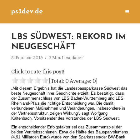
ps3dev.de
LBS SÜDWEST: REKORD IM
NEUGESCHÄFT
8. Februar 2019
2 Min. Lesedauer
Click to rate this post!
[Total:
0
Average:
0
]
„Mit diesem Ergebnis hat die Landesbausparkasse Südwest das
beste Neugeschäft ihrer Geschichte erzielt. Es bestätigt, dass
der Zusammenschluss von LBS Baden-Württemberg und LBS
Rheinland-Pfalz die richtige Entscheidung war. Die damit
verbundenen Maßnahmen und Veränderungen, insbesondere in
der Vertriebsstruktur, zeigen Wirkung“, sagt Wolfgang
Kaltenbach, Vorsitzender des Vorstandes der LBS Südwest.
Ein entscheidender Erfolgsfaktor sei das Zusammenspiel der
beiden Vertriebsschienen. Etwa die Hälfte des Bausparvolumens
(4,91 Milliarden Euro) wurde von den Sparkassen/der BW-Bank