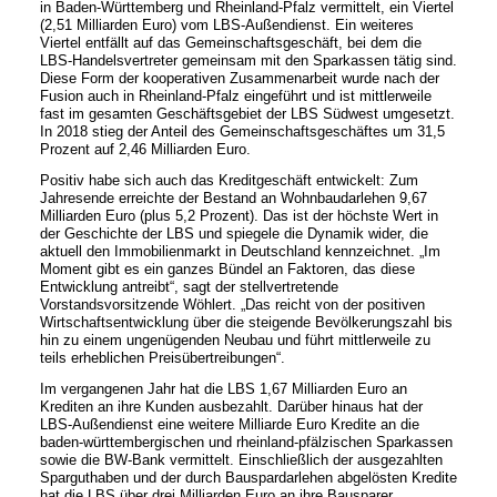
in Baden-Württemberg und Rheinland-Pfalz vermittelt, ein Viertel
(2,51 Milliarden Euro) vom LBS-Außendienst. Ein weiteres
Viertel entfällt auf das Gemeinschaftsgeschäft, bei dem die
LBS-Handelsvertreter gemeinsam mit den Sparkassen tätig sind.
Diese Form der kooperativen Zusammenarbeit wurde nach der
Fusion auch in Rheinland-Pfalz eingeführt und ist mittlerweile
fast im gesamten Geschäftsgebiet der LBS Südwest umgesetzt.
In 2018 stieg der Anteil des Gemeinschaftsgeschäftes um 31,5
Prozent auf 2,46 Milliarden Euro.
Positiv habe sich auch das Kreditgeschäft entwickelt: Zum
Jahresende erreichte der Bestand an Wohnbaudarlehen 9,67
Milliarden Euro (plus 5,2 Prozent). Das ist der höchste Wert in
der Geschichte der LBS und spiegele die Dynamik wider, die
aktuell den Immobilienmarkt in Deutschland kennzeichnet. „Im
Moment gibt es ein ganzes Bündel an Faktoren, das diese
Entwicklung antreibt“, sagt der stellvertretende
Vorstandsvorsitzende Wöhlert. „Das reicht von der positiven
Wirtschaftsentwicklung über die steigende Bevölkerungszahl bis
hin zu einem ungenügenden Neubau und führt mittlerweile zu
teils erheblichen Preisübertreibungen“.
Im vergangenen Jahr hat die LBS 1,67 Milliarden Euro an
Krediten an ihre Kunden ausbezahlt. Darüber hinaus hat der
LBS-Außendienst eine weitere Milliarde Euro Kredite an die
baden-württembergischen und rheinland-pfälzischen Sparkassen
sowie die BW-Bank vermittelt. Einschließlich der ausgezahlten
Sparguthaben und der durch Bauspardarlehen abgelösten Kredite
hat die LBS über drei Milliarden Euro an ihre Bausparer