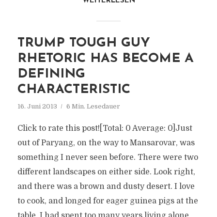
WEITERLESEN
TRUMP TOUGH GUY
RHETORIC HAS BECOME A
DEFINING
CHARACTERISTIC
16. Juni 2013
6 Min. Lesedauer
Click to rate this post![Total: 0 Average: 0]Just
out of Paryang, on the way to Mansarovar, was
something I never seen before. There were two
different landscapes on either side. Look right,
and there was a brown and dusty desert. I love
to cook, and longed for eager guinea pigs at the
table. I had spent too many years living alone