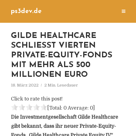
ps3dev.de
GILDE HEALTHCARE
SCHLIESST VIERTEN P
RIVATE-EQUITY-FONDS M
IT MEHR ALS 500 M
ILLIONEN EURO
18. März 2022
2 Min. Lesedauer
Click to rate this post!
[Total:
0
Average:
0
]
Die Investmentgesellschaft Gilde Healthcare
gibt bekannt, dass ihr neuer Private-Equity-
Fonds „Gilde Healthcare Private Equity IV“