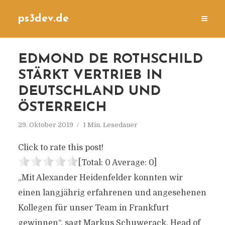
ps3dev.de
EDMOND DE ROTHSCHILD
STÄRKT VERTRIEB IN
DEUTSCHLAND UND
ÖSTERREICH
29. Oktober 2019
1 Min. Lesedauer
Click to rate this post!
[Total:
0
Average:
0
]
„Mit Alexander Heidenfelder konnten wir
einen langjährig erfahrenen und angesehenen
Kollegen für unser Team in Frankfurt
gewinnen“, sagt Markus Schuwerack, Head of