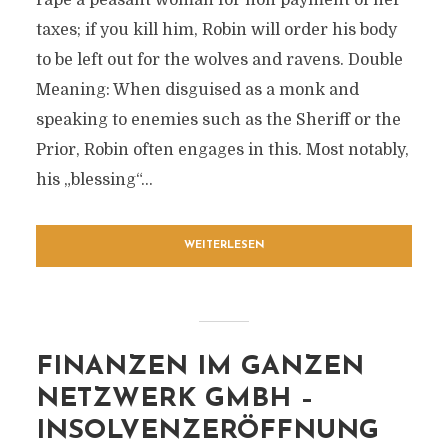
rape a peasant woman for non payment of her
taxes; if you kill him, Robin will order his body
to be left out for the wolves and ravens. Double
Meaning: When disguised as a monk and
speaking to enemies such as the Sheriff or the
Prior, Robin often engages in this. Most notably,
his „blessing“...
WEITERLESEN
FINANZEN IM GANZEN
NETZWERK GMBH –
INSOLVENZERÖFFNUNG