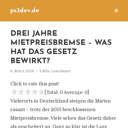
ps3dev.de
DREI JAHRE
MIETPREISBREMSE – WAS
HAT DAS GESETZ
BEWIRKT?
6. März 2018
4 Min. Lesedauer
Click to rate this post!
[Total:
0
Average:
0
]
Vielerorts in Deutschland steigen die Mieten
rasant – trotz der 2015 beschlossenen
Mietpreisbremse. Viele sehen das Gesetz daher
als gescheitert an. Ganz so klar ist die Lage