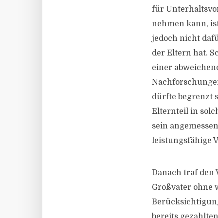
für Unterhaltsvo
nehmen kann, is
jedoch nicht daf
der Eltern hat. 
einer abweichend
Nachforschungen
dürfte begrenzt 
Elternteil in so
sein angemessene
leistungsfähige 
Danach traf den V
Großvater ohne w
Berücksichtigung
bereits gezahlte