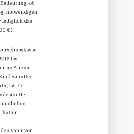
n Bedeutung, ob
sog. notwendigen
 lediglich das
00 €).
svorschusskasse
016 bis
der im August
 Kindesmutter
ig ist. Er
indesmutter,
monatlichen
– hatten
 den Vater von