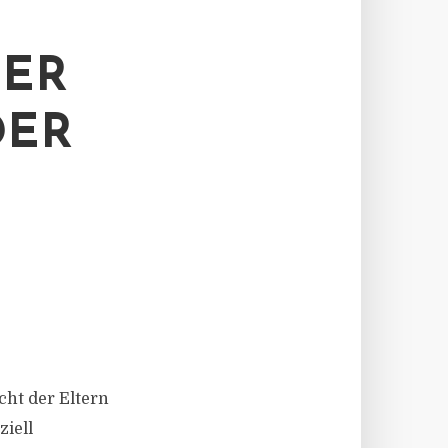
R E
ER
cht der Eltern
iell