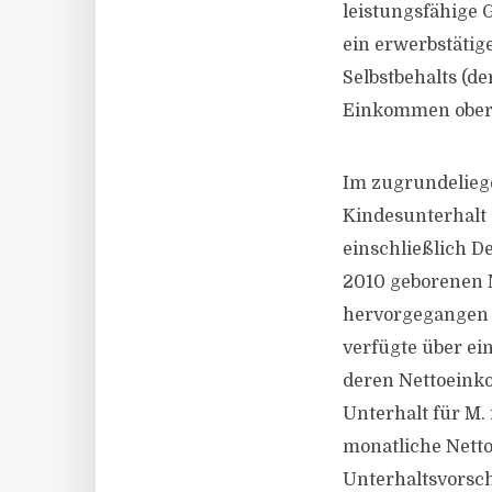
leistungsfähige 
ein erwerbstätig
Selbstbehalts (d
Einkommen oberha
Im zugrundeliege
Kindesunterhalt
einschließlich D
2010 geborenen M
hervorgegangen is
verfügte über ei
deren Nettoeinko
Unterhalt für M. 
monatliche Netto
Unterhaltsvorsch