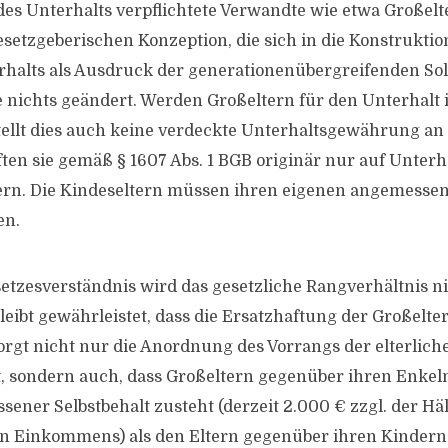
es Unterhalts verpflichtete Verwandte wie etwa Großel
esetzgeberischen Konzeption, die sich in die Konstruktio
alts als Ausdruck der generationenübergreifenden Solid
te nichts geändert. Werden Großeltern für den Unterhalt 
ellt dies auch keine verdeckte Unterhaltsgewährung an 
ften sie gemäß § 1607 Abs. 1 BGB originär nur auf Unter
ern. Die Kindeseltern müssen ihren eigenen angemesse
en.
etzesverständnis wird das gesetzliche Rangverhältnis ni
bleibt gewährleistet, dass die Ersatzhaftung der Großel
sorgt nicht nur die Anordnung des Vorrangs der elterlich
t, sondern auch, dass Großeltern gegenüber ihren Enkeln
ener Selbstbehalt zusteht (derzeit 2.000 € zzgl. der Häl
n Einkommens) als den Eltern gegenüber ihren Kindern.