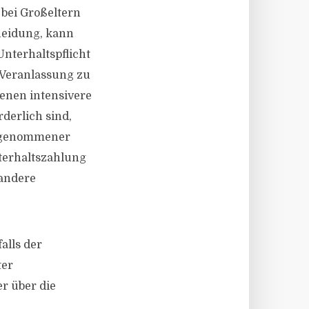
 bei Großeltern
heidung, kann
Unterhaltspflicht
 Veranlassung zu
denen intensivere
derlich sind,
ch genommener
nterhaltszahlung
 andere
alls der
ter
r über die