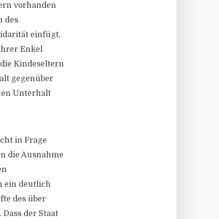
tern vorhanden
n des
arität einfügt,
ihrer Enkel
die Kindeseltern
halt gegenüber
nen Unterhalt
cht in Frage
tern die Ausnahme
en
 ein deutlich
fte des über
 Dass der Staat