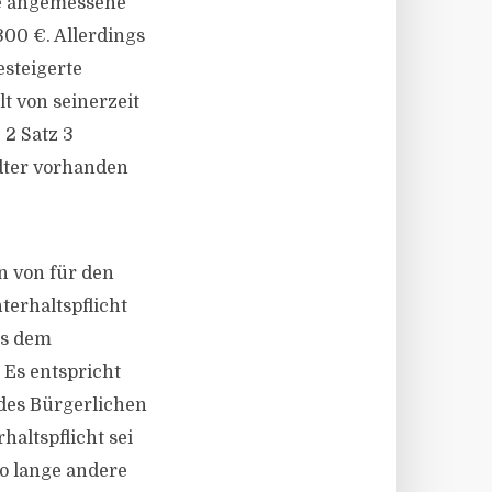
te angemessene
300 €. Allerdings
esteigerte
t von seinerzeit
 2 Satz 3
ndter vorhanden
n von für den
terhaltspflicht
us dem
 Es entspricht
 des Bürgerlichen
haltspflicht sei
so lange andere