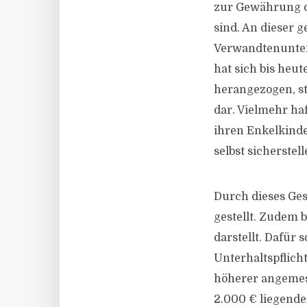
zur Gewährung d
sind. An dieser g
Verwandtenunterh
hat sich bis heu
herangezogen, st
dar. Vielmehr ha
ihren Enkelkind
selbst sicherstell
Durch dieses Ges
gestellt. Zudem 
darstellt. Dafür 
Unterhaltspflich
höherer angemess
2.000 € liegende