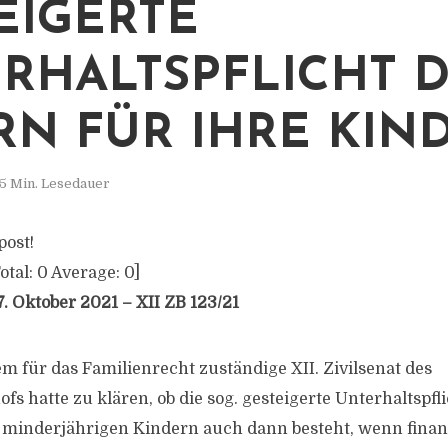
IGERTE U
HALTSPFLICHT DE
N FÜR IHRE KIND
5 Min. Lesedauer
post!
otal:
0
Average:
0
]
. Oktober 2021 – XII ZB 123/21
m für das Familienrecht zuständige XII. Zivilsenat des
s hatte zu klären, ob die sog. gesteigerte Unterhaltspfli
minderjährigen Kindern auch dann besteht, wenn finanz