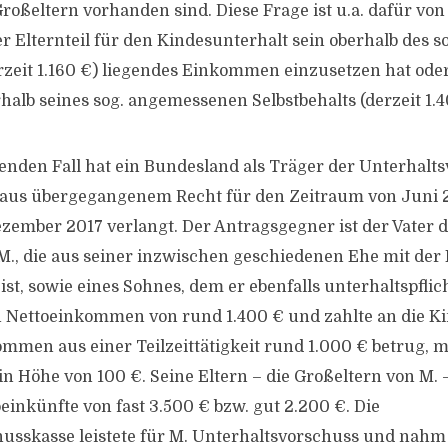
Großeltern vorhanden sind. Diese Frage ist u.a. dafür vo
er Elternteil für den Kindesunterhalt sein oberhalb des 
erzeit 1.160 €) liegendes Einkommen einzusetzen hat oder
lb seines sog. angemessenen Selbstbehalts (derzeit 1.4
nden Fall hat ein Bundesland als Träger der Unterhalt
 aus übergegangenem Recht für den Zeitraum von Juni 2
ezember 2017 verlangt. Der Antragsgegner ist der Vater 
., die aus seiner inzwischen geschiedenen Ehe mit der
t, sowie eines Sohnes, dem er ebenfalls unterhaltspflicht
n Nettoeinkommen von rund 1.400 € und zahlte an die K
mmen aus einer Teilzeittätigkeit rund 1.000 € betrug, 
in Höhe von 100 €. Seine Eltern – die Großeltern von M. 
einkünfte von fast 3.500 € bzw. gut 2.200 €. Die
usskasse leistete für M. Unterhaltsvorschuss und nahm