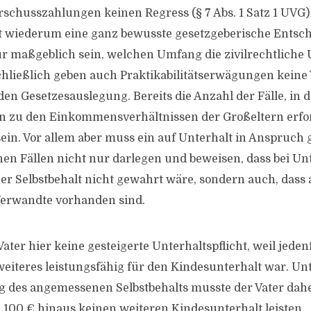
rschusszahlungen keinen Regress (§ 7 Abs. 1 Satz 1 UVG)
t wiederum eine ganz bewusste gesetzgeberische Entsc
ür maßgeblich sein, welchen Umfang die zivilrechtliche 
Schließlich geben auch Praktikabilitätserwägungen keine
en Gesetzesauslegung. Bereits die Anzahl der Fälle, in 
 zu den Einkommensverhältnissen der Großeltern erfor
sein. Vor allem aber muss ein auf Unterhalt in Anspru
lchen Fällen nicht nur darlegen und beweisen, dass bei U
r Selbstbehalt nicht gewahrt wäre, sondern auch, dass
Verwandte vorhanden sind.
ater hier keine gesteigerte Unterhaltspflicht, weil jedenf
eiteres leistungsfähig für den Kindesunterhalt war. Un
 des angemessenen Selbstbehalts musste der Vater dahe
n 100 € hinaus keinen weiteren Kindesunterhalt leisten.