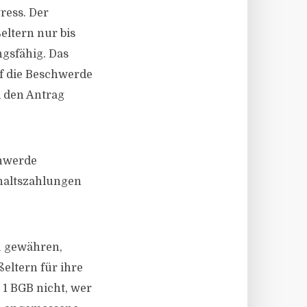
ress. Der
eltern nur bis
gsfähig. Das
f die Beschwerde
d den Antrag
chwerde
rhaltszahlungen
u gewähren,
ßeltern für ihre
. 1 BGB nicht, wer