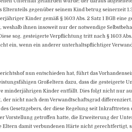
enen Unterhalt gefährden würde; der daraus abgeleite
s Elternteils gegenüber seinem Kind betrug seinerzeit 1.
derjähriger Kinder gemäß § 1603 Abs. 2 Satz 1 BGB eine g
t, weshalb ihnen insoweit nur der notwendige Selbstbehal
Diese sog. gesteigerte Verpflichtung tritt nach § 1603 Abs.
icht ein, wenn ein anderer unterhaltspflichtiger Verwa
richtshof nun entschieden hat, führt das Vorhandensei
eistungsfähigen Großeltern dazu, dass die gesteigerte Un
re minderjährigen Kinder entfällt. Dies folgt nicht nur a
, der nicht nach dem Verwandtschaftsgrad differenziert.
des Gesetzgebers, der diese Regelung seit Inkrafttreten
r Vorstellung getroffen hatte, die Erweiterung der Unter
e Eltern damit verbundenen Härte nicht gerechtfertigt, 