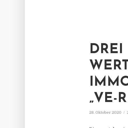
DREI
WERT
IMMO
„VE-R
28. Oktober 2020