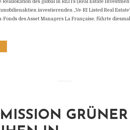
 Reallokation des global in REITs (Real Estate Investmen
mobilienaktien investierenden „Ve-RI Listed Real Estate“
-Fonds des Asset Managers La Française, führte diesm
EMISSION GRÜNER