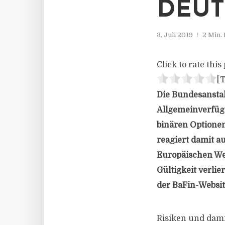
DEUT
3. Juli 2019
2 Min.
Click to rate this 
[T
Die Bundesanstal
Allgemeinverfügu
binären Optionen
reagiert damit a
Europäischen Wer
Gültigkeit verlie
der BaFin-Website
Risiken und dami