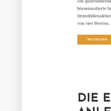
Die quartalsweise
börsennotierte Im
Immobilienaktien
von vier Werten.
WEITERLESEN
DIE 