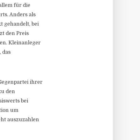
allem für die
ts. Anders als
 gehandelt, bei
zt den Preis
en. Kleinanleger
, das
Gegenpartei ihrer
zu den
siswerts bei
ption um
cht auszuzahlen