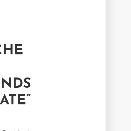
CHE
ONDS
ATE“