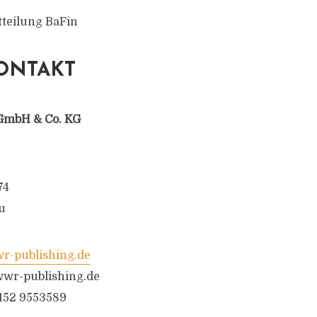
tteilung BaFin
ONTAKT
GmbH & Co. KG
74
u
-publishing.de
wr-publishing.de
6152 9553589