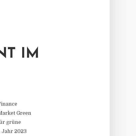
NT IM
 Finance
Market Green
für grüne
m Jahr 2023