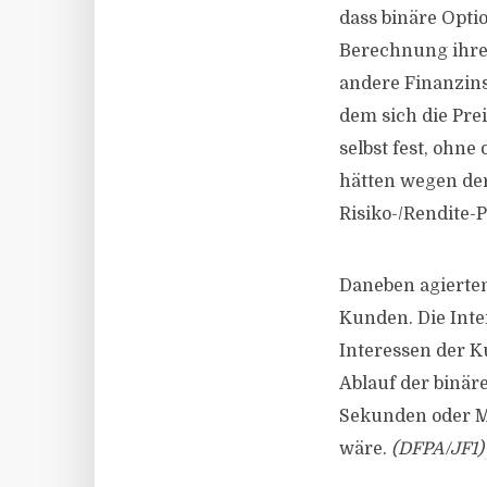
dass binäre Opti
Berechnung ihre
andere Finanzins
dem sich die Pre
selbst fest, ohn
hätten wegen der
Risiko-/Rendite-P
Daneben agierten
Kunden. Die Inte
Interessen der K
Ablauf der binär
Sekunden oder Mi
wäre.
(DFPA/JF1)