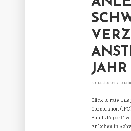
ANLE
SCH
VERZ
ANST
JAHR
29. Mai 2024
2 Min
Click to rate thi
Corporation (IF
Bonds Report“ ve
Anleihen in Sch