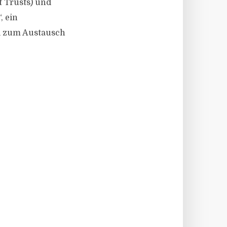
t Trusts) und
, ein
al zum Austausch