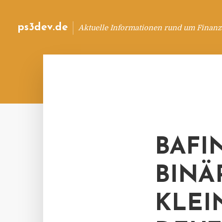
ps3dev.de
Aktuelle Informationen rund um Finanz
BAFI
BINÄ
KLEI