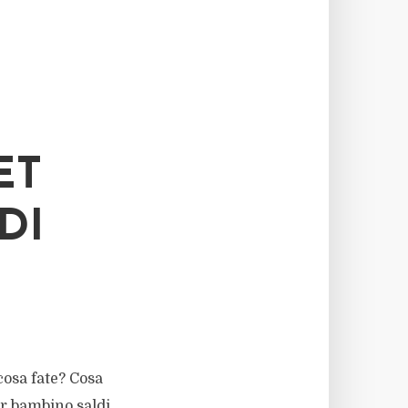
ET
DI
cosa fate? Cosa
er bambino saldi