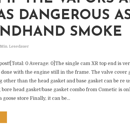
AS DANGEROUS A
ONDHAND SMOKE
 Min. Lesedauer
s post![Total: 0 Average: 0]The single cam XR top end is ver
 done with the engine still in the frame. The valve cover
 other than the head gasket and base gasket can be re us
g bore head gasket/base gasket combo from Cometic is onl
 goose store Finally, it can be...