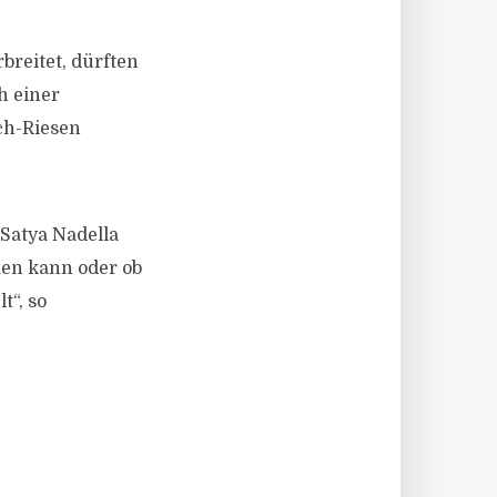
breitet, dürften
h einer
ch-Riesen
 Satya Nadella
men kann oder ob
t“, so