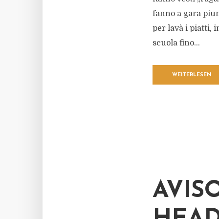
fanno a gara piu
per lavà i piatti,
scuola fino...
WEITERLESEN
AVIS