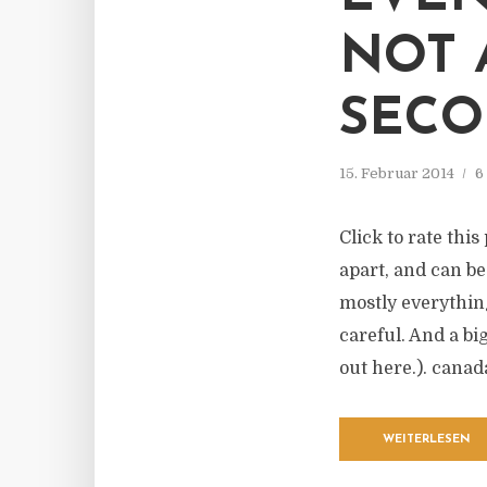
NOT 
SEC
15. Februar 2014
6
Click to rate thi
apart, and can be
mostly everything
careful. And a bi
out here.). canada
WEITERLESEN