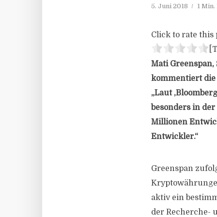
5. Juni 2018
1 Min.
Click to rate this 
[T
Mati Greenspan, 
kommentiert die
„Laut ‚Bloomberg
besonders in der 
Millionen Entwic
Entwickler.“
Greenspan zufolg
Kryptowährungen 
aktiv ein bestim
der Recherche- 