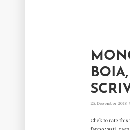
MONC
BOIA
SCRI
25. Dezember 2013
Click to rate thi
fanno vesti „raga