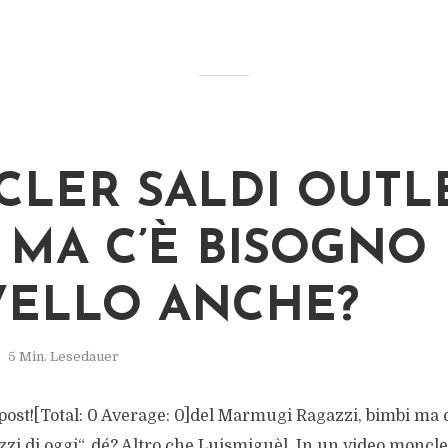
LER SALDI OUTL
, MA C’È BISOGNO 
VELLO ANCHE?
5 Min. Lesedauer
s post![Total: 0 Average: 0]del Marmugi Ragazzi, bimbi ma 
zzi di oggi“, dé? Altro che Luismiguèl. In un video moncl