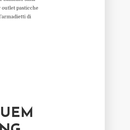
 outlet pasticche
l’armadietti di
EUEM