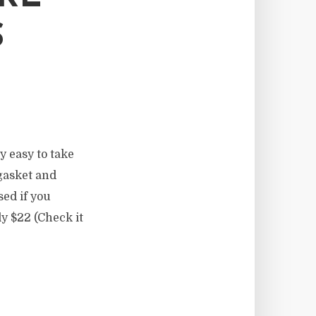
S
y easy to take
 gasket and
ed if you
y $22 (Check it