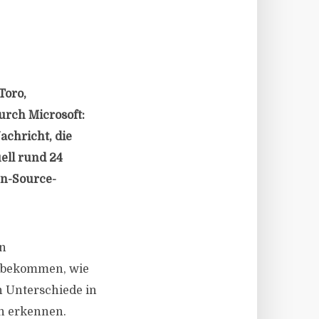
Toro,
rch Microsoft:
achricht, die
ell rund 24
en-Source-
on
u bekommen, wie
h Unterschiede in
n erkennen.