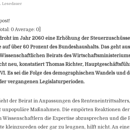
. Lesedauer
post!
otal:
0
Average:
0
]
roht im Jahr 2060 eine Erhöhung der Steuerzuschüsse 
e auf über 60 Prozent des Bundeshaushalts. Das geht aus
issenschaftlichen Beirats des Wirtschaftsministeriums
icht neu, konstatiert Thomas Richter, Hauptgeschäftsfüh
I. Es sei die Folge des demographischen Wandels und d
er vergangenen Legislaturperioden.
eht der Beirat in Anpassungen des Renteneintrittsalters,
mt unpopuläre Maßnahmen. Die empörten Reaktionen der P
 Wissenschaftlern die Expertise abzusprechen und die 
te kleinzureden oder gar zu leugnen, hilft nicht. An ein