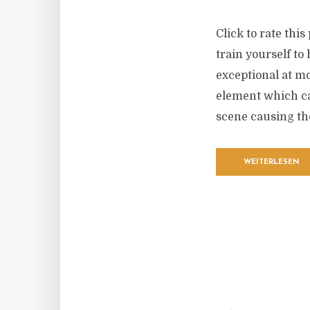
Click to rate thi
train yourself to
exceptional at mo
element which ca
scene causing the
WEITERLESEN