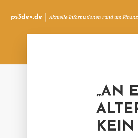
ps3dev.de
Aktuelle Informationen rund um Finanz
„AN 
ALTE
KEIN