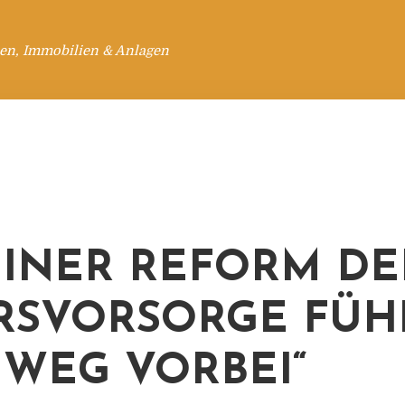
en, Immobilien & Anlagen
EINER REFORM DE
RSVORSORGE FÜH
 WEG VORBEI“