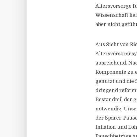
Altersvorsorge fü
Wissenschaft lief
aber nicht geführ
Aus Sicht von Ri
Altersvorsorgesy
ausreichend. Nac
Komponente zu e
genutzt und die S
dringend reformi
Bestandteil der 
notwendig. Unsere
der Sparer-Pausc
Inflation und Lo
Pauschbeträge a