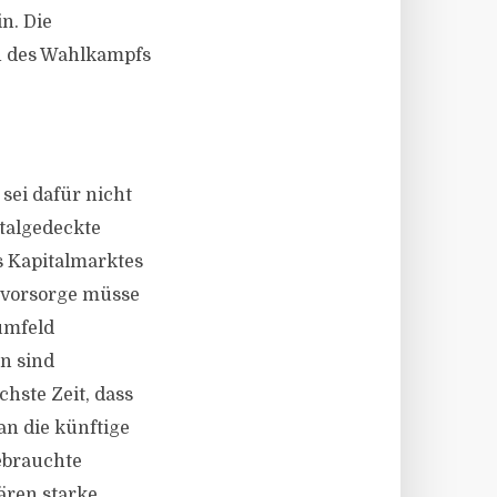
n. Die
en des Wahlkampfs
sei dafür nicht
italgedeckte
 Kapitalmarktes
rsvorsorge müsse
umfeld
en sind
hste Zeit, dass
an die künftige
ebrauchte
ren starke