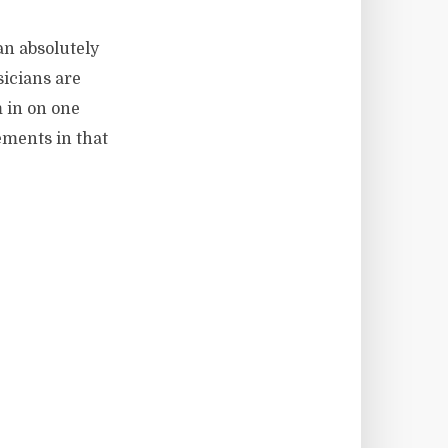
Can absolutely
sicians are
m in on one
ements in that