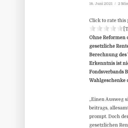
16. Juni 2021
2 Min
Click to rate this 
[T
Ohne Reformen d
gesetzliche Rent
Berechnung des W
Erkenntnis ist n
Fondsverbands BV
Wahlgeschenke d
„Einen Ausweg si
beitrags, allesa
prompt. Doch den
gesetzlichen Ren