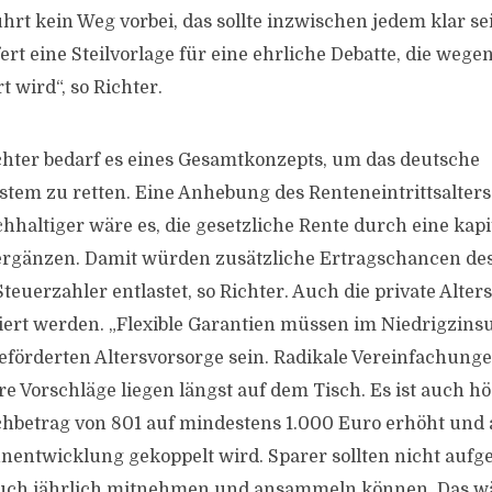
hrt kein Weg vorbei, das sollte inzwischen jedem klar sei
ert eine Steilvorlage für eine ehrliche Debatte, die weg
t wird“, so Richter.
chter bedarf es eines Gesamtkonzepts, um das deutsche
stem zu retten. Eine Anhebung des Renteneintrittsalters 
hhaltiger wäre es, die gesetzliche Rente durch eine kap
rgänzen. Damit würden zusätzliche Ertragschancen des
teuerzahler entlastet, so Richter. Auch die private Alte
ert werden. „Flexible Garantien müssen im Niedrigzins
geförderten Altersvorsorge sein. Radikale Vereinfachung
 Vorschläge liegen längst auf dem Tisch. Es ist auch höc
hbetrag von 801 auf mindestens 1.000 Euro erhöht und 
hnentwicklung gekoppelt wird. Sparer sollten nicht aufg
uch jährlich mitnehmen und ansammeln können. Das wä