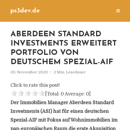
ps3dev.de
ABERDEEN STANDARD
INVESTMENTS ERWEITERT
PORTFOLIO VON
DEUTSCHEM SPEZIAL-AIF
30. November 2020
2 Min. Lesedauer
Click to rate this post!
[Total:
0
Average:
0
]
Der Immobilien Manager Aberdeen Standard
Investments (ASI) hat für einen deutschen
Spezial-AIF mit Fokus auf Wohnimmobilien im
pan-europäischen Raum die erste Akquisition